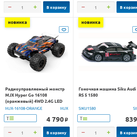
В корзину
В корзи
новинка
новинка
Радиоуправляемый монстр
Гоночная машина Siku Audi
MJX Hyper Go 16108
RS 5 1580
(оранжевый) 4WD 2.4G LED
1/16 RTR
MJX-16108-ORANGE
MJX
SIKU1580
S
4 790
83
Т
Т
o
В корзину
В корзи