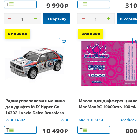
9 990
31
Т
Т
o
В корзину
В корзи
новинка
новинка
Радиоуправляемая машина
Масло для дифференциал
для дрифта MJX Hyper Go
MadMaxRC 10000cst. 100ml.
14302 Lancia Delta Brushless
4WD 2.4G LED 1/14 RTR
MJX-14302
MJX
MMRC10KCST
MadMax
10 490
80
Т
Т
o