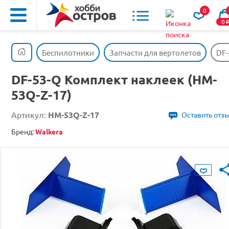
0
0
Беспилотники
Запчасти для вертолетов
DF-
DF-53-Q Комплект наклеек (HM-
53Q-Z-17)
Артикул:
HM-53Q-Z-17
Оставить отз
Бренд:
Walkera