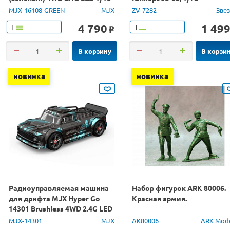
RTR
MJX-16108-GREEN
MJX
ZV-7282
Зве
4 790
1 49
Т
Т
o
В корзину
В корзи
новинка
новинка
Радиоуправляемая машина
Набор фигурок ARK 80006.
для дрифта MJX Hyper Go
Красная армия.
14301 Brushless 4WD 2.4G LED
1/14 RTR
MJX-14301
MJX
AK80006
ARK Mod