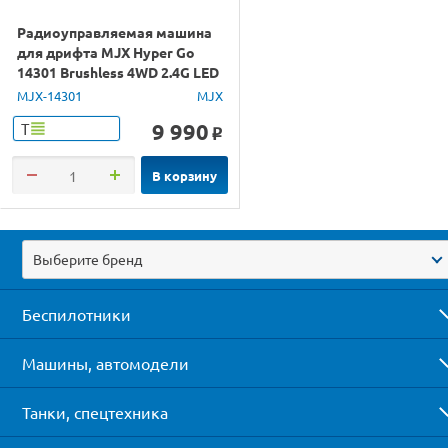
Радиоуправляемая машина
для дрифта MJX Hyper Go
14301 Brushless 4WD 2.4G LED
1/14 RTR
MJX-14301
MJX
9 990
Т
o
В корзину
Выберите бренд
Беспилотники
Машины, автомодели
Танки, спецтехника