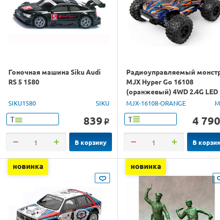
Гоночная машина Siku Audi
Радиоуправляемый монст
RS 5 1580
MJX Hyper Go 16108
(оранжевый) 4WD 2.4G LED
1/16 RTR
SIKU1580
SIKU
MJX-16108-ORANGE
M
839
4 79
Т
Т
o
В корзину
В корзи
новинка
новинка