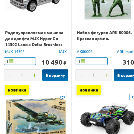
Радиоуправляемая машина
Набор фигурок ARK 80006.
для дрифта MJX Hyper Go
Красная армия.
14302 Lancia Delta Brushless
4WD 2.4G LED 1/14 RTR
MJX-14302
MJX
AK80006
ARK Mod
10 490
31
Т
Т
o
В корзину
В корзи
новинка
новинка