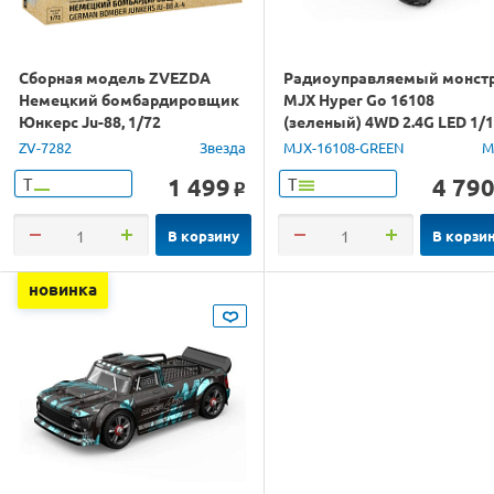
Сборная модель ZVEZDA
Радиоуправляемый монст
Немецкий бомбардировщик
MJX Hyper Go 16108
Юнкерс Ju-88, 1/72
(зеленый) 4WD 2.4G LED 1/
RTR
ZV-7282
Звезда
MJX-16108-GREEN
M
1 499
4 79
Т
Т
o
В корзину
В корзи
новинка