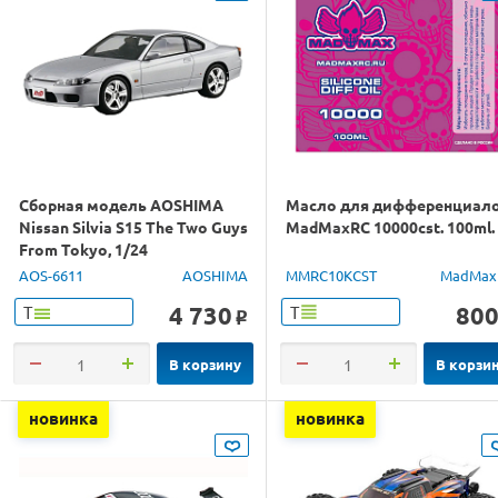
Сборная модель AOSHIMA
Масло для дифференциал
Nissan Silvia S15 The Two Guys
MadMaxRC 10000cst. 100ml.
From Tokyo, 1/24
AOS-6611
AOSHIMA
MMRC10KCST
MadMax
4 730
80
Т
Т
o
В корзину
В корзи
новинка
новинка