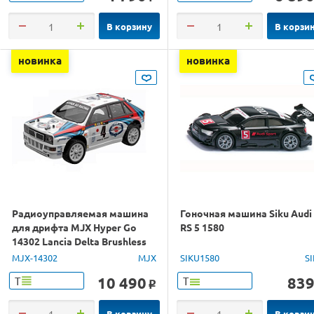
В корзину
В корзи
новинка
новинка
Радиоуправляемая машина
Гоночная машина Siku Audi
для дрифта MJX Hyper Go
RS 5 1580
14302 Lancia Delta Brushless
4WD 2.4G LED 1/14 RTR
MJX-14302
MJX
SIKU1580
S
10 490
83
Т
Т
o
В корзину
В корзи