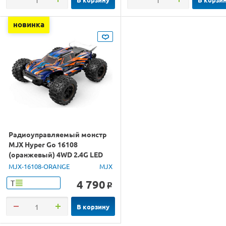
новинка
Радиоуправляемый монстр
MJX Hyper Go 16108
(оранжевый) 4WD 2.4G LED
1/16 RTR
MJX-16108-ORANGE
MJX
4 790
Т
o
В корзину