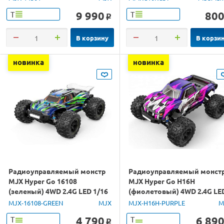
9 990
80
Т
Т
o
В корзину
В корзи
новинка
новинка
Радиоуправляемый монстр
Радиоуправляемый монст
MJX Hyper Go 16108
MJX Hyper Go H16H
(зеленый) 4WD 2.4G LED 1/16
(фиолетовый) 4WD 2.4G LE
RTR
GPS 1/16 RTR
MJX-16108-GREEN
MJX
MJX-H16H-PURPLE
M
4 790
6 89
Т
Т
o