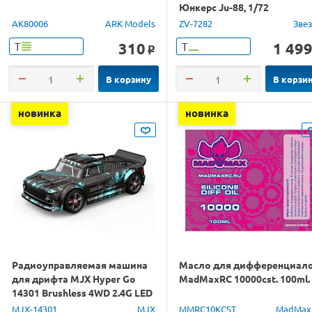
Юнкерс Ju-88, 1/72
AK80006
ARK Models
ZV-7282
Зве
310
1 49
Т
Т
o
В корзину
В корзи
новинка
новинка
Радиоуправляемая машина
Масло для дифференциал
для дрифта MJX Hyper Go
MadMaxRC 10000cst. 100ml.
14301 Brushless 4WD 2.4G LED
1/14 RTR
MJX-14301
MJX
MMRC10KCST
MadMax