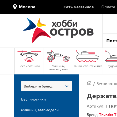
Москва
Сеть магазинов
Оплата
Пос
Беспилотники
Машины,
Танки, спецтехника
Судом
автомодели
/
Беспилотн
Выберите бренд
Держате
Беспилотники
Артикул:
TTRP
Машины, автомодели
Бренд:
Thunder T