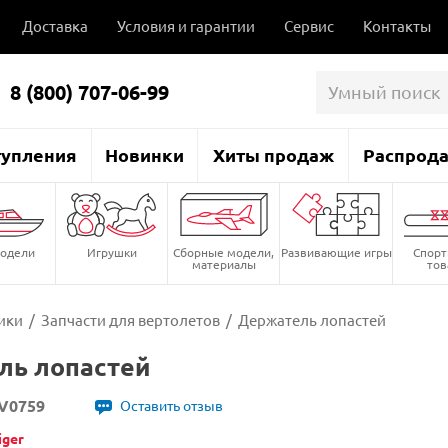
Доставка
Условия и гарантии
Сервис
Контакты
8 (800) 707-06-99
тупления
Новинки
Хиты продаж
Распрод
одели
Игрушки
Сборные модели,
Развивающие игры
Спор
материалы
то
ики
/
Запчасти для вертолетов
/
Держатель лопастей
ль лопастей
V0759
Оставить отзыв
iger