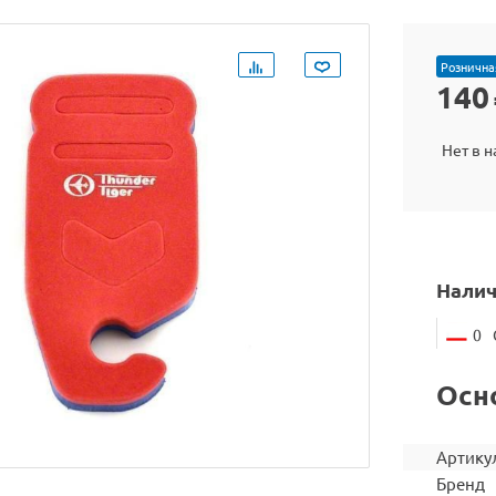
Рознична
140
Нет в 
Налич
0
Осн
Артику
Бренд