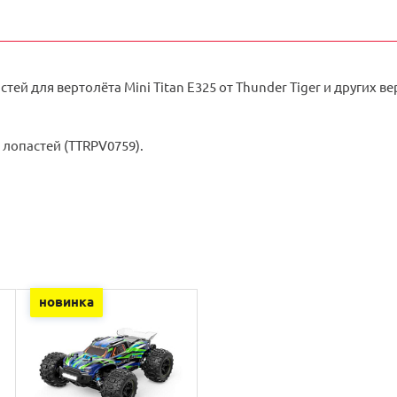
тей для вертолёта Mini Titan E325 от Thunder Tiger и других ве
лопастей (TTRPV0759).
новинка