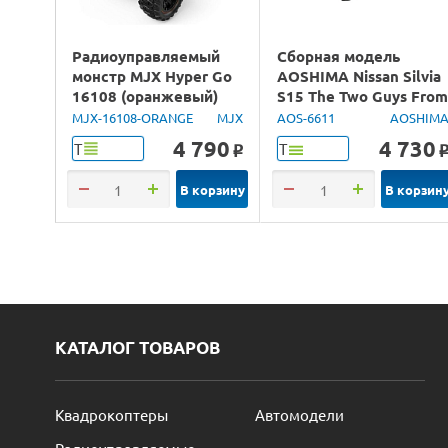
Радиоуправляемый
Сборная модель
монстр MJX Hyper Go
AOSHIMA Nissan Silvia
16108 (оранжевый)
S15 The Two Guys Fro
4WD 2.4G LED 1/16
Tokyo, 1/24
MJX-16108-ORANGE
MJX
AOS-6611
AOSHIM
RTR
4 790
4 730
Т
Т
o
В корзину
В корзин
КАТАЛОГ ТОВАРОВ
Квадрокоптеры
Автомодели