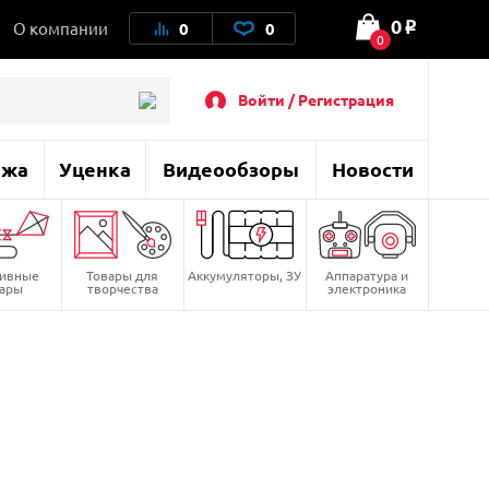
0
О компании
0
0
o
0
Войти / Регистрация
ажа
Уценка
Видеообзоры
Новости
тивные
Товары для
Аккумуляторы, ЗУ
Аппаратура и
вары
творчества
электроника