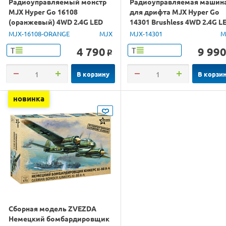
Радиоуправляемый монстр
Радиоуправляемая машин
MJX Hyper Go 16108
для дрифта MJX Hyper Go
(оранжевый) 4WD 2.4G LED
14301 Brushless 4WD 2.4G L
1/16 RTR
1/14 RTR
MJX-16108-ORANGE
MJX
MJX-14301
M
4 790
9 99
Т
Т
o
В корзину
В корзи
новинка
Сборная модель ZVEZDA
Немецкий бомбардировщик