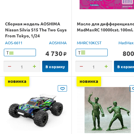
Сборная модель AOSHIMA
Масло для дифференциал
Nissan Silvia S15 The Two Guys
MadMaxRC 10000cst. 100ml.
From Tokyo, 1/24
AOS-6611
AOSHIMA
MMRC10KCST
MadMax
4 730
80
Т
Т
o
В корзину
В корзи
новинка
новинка