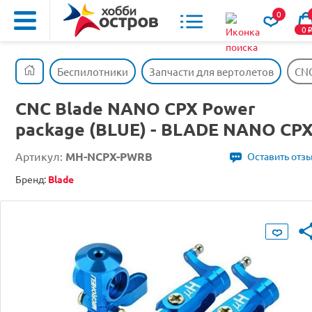
0
0
Беспилотники
Запчасти для вертолетов
CNC
CNC Blade NANO CPX Power
package (BLUE) - BLADE NANO CP
Артикул:
MH-NCPX-PWRB
Оставить отз
Бренд:
Blade