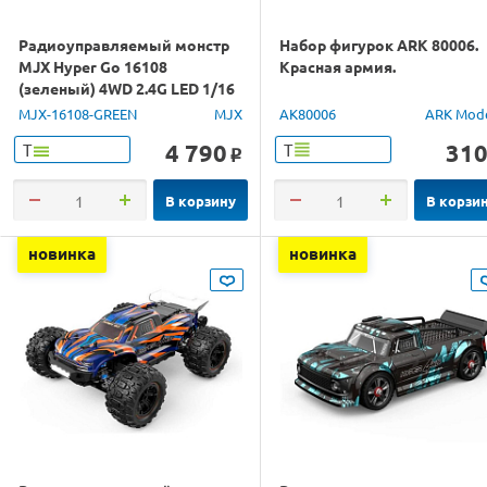
Радиоуправляемый монстр
Набор фигурок ARK 80006.
MJX Hyper Go 16108
Красная армия.
(зеленый) 4WD 2.4G LED 1/16
RTR
MJX-16108-GREEN
MJX
AK80006
ARK Mod
4 790
31
Т
Т
o
В корзину
В корзи
новинка
новинка