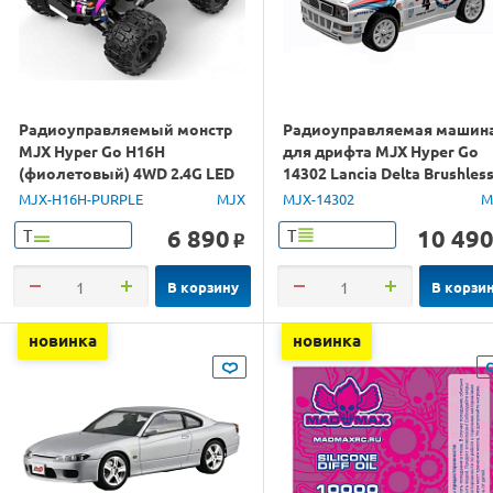
Радиоуправляемый монстр
Радиоуправляемая машин
MJX Hyper Go H16H
для дрифта MJX Hyper Go
(фиолетовый) 4WD 2.4G LED
14302 Lancia Delta Brushles
GPS 1/16 RTR
4WD 2.4G LED 1/14 RTR
MJX-H16H-PURPLE
MJX
MJX-14302
M
6 890
10 49
Т
Т
o
В корзину
В корзи
новинка
новинка