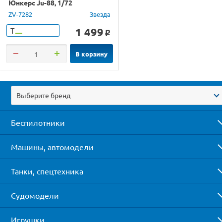
Юнкерс Ju-88, 1/72
ZV-7282
Звезда
1 499
Т
o
В корзину
Выберите бренд
Беспилотники
Машины, автомодели
Танки, спецтехника
Судомодели
Игрушки