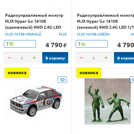
Радиоуправляемый монстр
Радиоуправляемый монст
MJX Hyper Go 16108
MJX Hyper Go 16108
(оранжевый) 4WD 2.4G LED
(зеленый) 4WD 2.4G LED 1/
1/16 RTR
RTR
MJX-16108-ORANGE
MJX
MJX-16108-GREEN
M
4 790
4 79
Т
Т
o
В корзину
В корзи
новинка
новинка