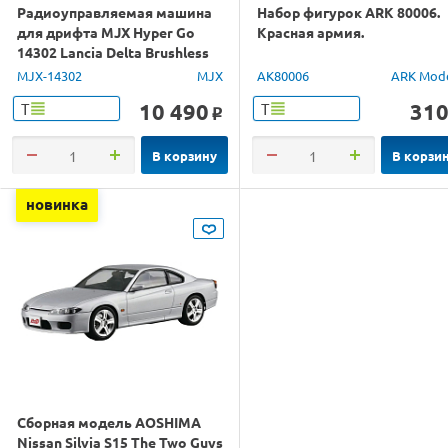
Радиоуправляемая машина
Набор фигурок ARK 80006.
для дрифта MJX Hyper Go
Красная армия.
14302 Lancia Delta Brushless
4WD 2.4G LED 1/14 RTR
MJX-14302
MJX
AK80006
ARK Mod
10 490
31
Т
Т
o
В корзину
В корзи
новинка
Сборная модель AOSHIMA
Nissan Silvia S15 The Two Guys