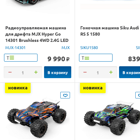
Радиоуправляемая машина
Гоночная машина Siku Audi
для дрифта MJX Hyper Go
RS 5 1580
14301 Brushless 4WD 2.4G LED
1/14 RTR
MJX-14301
MJX
SIKU1580
S
9 990
83
Т
Т
o
В корзину
В корзи
новинка
новинка