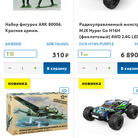
Набор фигурок ARK 80006.
Радиоуправляемый монст
Красная армия.
MJX Hyper Go H16H
(фиолетовый) 4WD 2.4G LE
GPS 1/16 RTR
AK80006
ARK Models
MJX-H16H-PURPLE
M
310
6 89
Т
Т
o
В корзину
В корзи
новинка
новинка