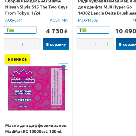
Сборная модель AOSHIMA
Радиоуправляемая машин
Nissan Silvia S15 The Two Guys
для дрифта MJX Hyper Go
From Tokyo, 1/24
14302 Lancia Delta Brushles
4WD 2.4G LED 1/14 RTR
AOS-6611
AOSHIMA
MJX-14302
M
4 730
10 49
Т
Т
o
В корзину
В корзи
новинка
Масло для дифференциалов
MadMaxRC 10000cst. 100ml.