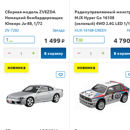
Сборная модель ZVEZDA
Радиоуправляемый монст
Немецкий бомбардировщик
MJX Hyper Go 16108
Юнкерс Ju-88, 1/72
(зеленый) 4WD 2.4G LED 1/
RTR
ZV-7282
Звезда
MJX-16108-GREEN
M
1 499
4 79
Т
Т
o
В корзину
В корзи
новинка
новинка