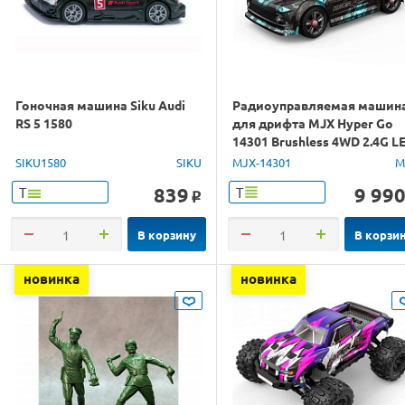
Гоночная машина Siku Audi
Радиоуправляемая машин
RS 5 1580
для дрифта MJX Hyper Go
14301 Brushless 4WD 2.4G L
1/14 RTR
SIKU1580
SIKU
MJX-14301
M
839
9 99
Т
Т
o
В корзину
В корзи
новинка
новинка