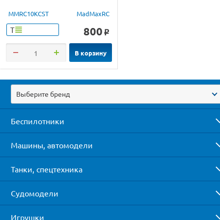
MMRC10KCST
MadMaxRC
800
Т
o
В корзину
Выберите бренд
Беспилотники
Машины, автомодели
Танки, спецтехника
Судомодели
Игрушки