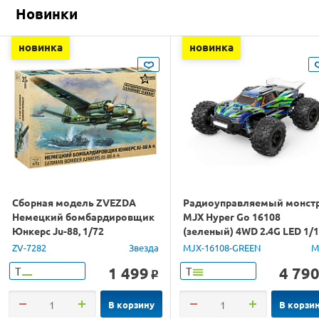
Новинки
новинка
новинка
Сборная модель ZVEZDA
Радиоуправляемый монст
Немецкий бомбардировщик
MJX Hyper Go 16108
Юнкерс Ju-88, 1/72
(зеленый) 4WD 2.4G LED 1/
RTR
ZV-7282
Звезда
MJX-16108-GREEN
M
1 499
4 79
Т
Т
o
В корзину
В корзи