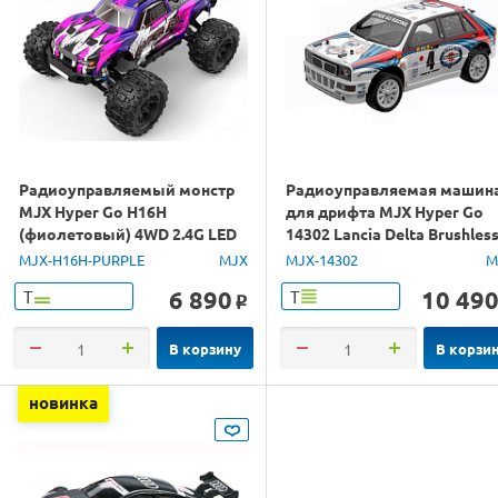
Радиоуправляемый монстр
Радиоуправляемая машин
MJX Hyper Go H16H
для дрифта MJX Hyper Go
(фиолетовый) 4WD 2.4G LED
14302 Lancia Delta Brushles
GPS 1/16 RTR
4WD 2.4G LED 1/14 RTR
MJX-H16H-PURPLE
MJX
MJX-14302
M
6 890
10 49
Т
Т
o
В корзину
В корзи
новинка