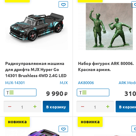
Радиоуправляемая машина
Набор фигурок ARK 80006.
для дрифта MJX Hyper Go
Красная армия.
14301 Brushless 4WD 2.4G LED
1/14 RTR
MJX-14301
MJX
AK80006
ARK Mod
9 990
31
Т
Т
o
В корзину
В корзи
новинка
новинка