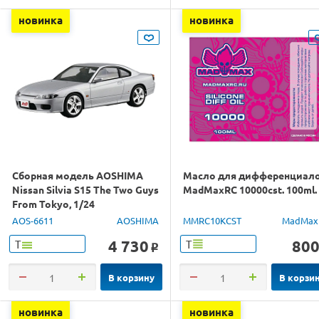
новинка
новинка
Сборная модель AOSHIMA
Масло для дифференциал
Nissan Silvia S15 The Two Guys
MadMaxRC 10000cst. 100ml.
From Tokyo, 1/24
AOS-6611
AOSHIMA
MMRC10KCST
MadMax
4 730
80
Т
Т
o
В корзину
В корзи
новинка
новинка