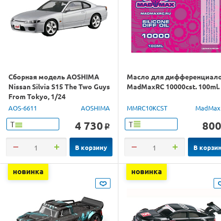
Сборная модель AOSHIMA
Масло для дифференциал
Nissan Silvia S15 The Two Guys
MadMaxRC 10000cst. 100ml.
From Tokyo, 1/24
AOS-6611
AOSHIMA
MMRC10KCST
MadMax
4 730
80
Т
Т
o
В корзину
В корзи
новинка
новинка