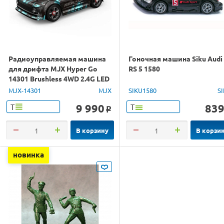
Радиоуправляемая машина
Гоночная машина Siku Audi
для дрифта MJX Hyper Go
RS 5 1580
14301 Brushless 4WD 2.4G LED
1/14 RTR
MJX-14301
MJX
SIKU1580
S
9 990
83
Т
Т
o
В корзину
В корзи
новинка