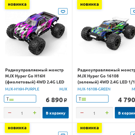
новинка
новинка
Радиоуправляемый монстр
Радиоуправляемый монст
MJX Hyper Go H16H
MJX Hyper Go 16108
(фиолетовый) 4WD 2.4G LED
(зеленый) 4WD 2.4G LED 1/
GPS 1/16 RTR
RTR
MJX-H16H-PURPLE
MJX
MJX-16108-GREEN
M
6 890
4 79
Т
Т
o
В корзину
В корзи
новинка
новинка