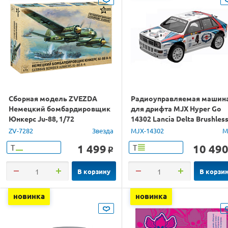
Сборная модель ZVEZDA
Радиоуправляемая машин
Немецкий бомбардировщик
для дрифта MJX Hyper Go
Юнкерс Ju-88, 1/72
14302 Lancia Delta Brushles
4WD 2.4G LED 1/14 RTR
ZV-7282
Звезда
MJX-14302
M
1 499
10 49
Т
Т
o
В корзину
В корзи
новинка
новинка