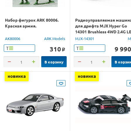
Набор фигурок ARK 80006.
Радиоуправляемая машин
Красная армия.
для дрифта MJX Hyper Go
14301 Brushless 4WD 2.4G L
1/14 RTR
AK80006
ARK Models
MJX-14301
M
310
9 99
Т
Т
o
В корзину
В корзи
новинка
новинка