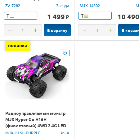
4WD 2.4G LED 1/14 RTR
ZV-7282
Звезда
MJX-14302
M
1 499
10 49
Т
Т
o
В корзину
В корзи
новинка
Радиоуправляемый монстр
MJX Hyper Go H16H
(фиолетовый) 4WD 2.4G LED
GPS 1/16 RTR
MJX-H16H-PURPLE
MJX