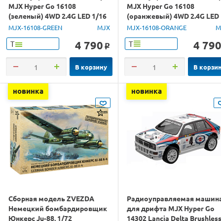
MJX Hyper Go 16108
MJX Hyper Go 16108
(зеленый) 4WD 2.4G LED 1/16
(оранжевый) 4WD 2.4G LED
RTR
1/16 RTR
MJX-16108-GREEN
MJX
MJX-16108-ORANGE
M
4 790
4 79
Т
Т
o
В корзину
В корзи
новинка
новинка
Сборная модель ZVEZDA
Радиоуправляемая машин
Немецкий бомбардировщик
для дрифта MJX Hyper Go
Юнкерс Ju-88, 1/72
14302 Lancia Delta Brushles