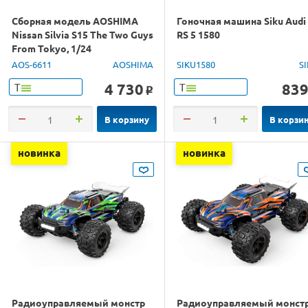
Сборная модель AOSHIMA
Гоночная машина Siku Audi
Nissan Silvia S15 The Two Guys
RS 5 1580
From Tokyo, 1/24
AOS-6611
AOSHIMA
SIKU1580
S
4 730
83
Т
Т
o
В корзину
В корзи
новинка
новинка
Радиоуправляемый монстр
Радиоуправляемый монст