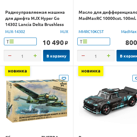
Радиоуправляемая машина
Масло для дифференциал
для дрифта MJX Hyper Go
MadMaxRC 10000cst. 100ml.
14302 Lancia Delta Brushless
4WD 2.4G LED 1/14 RTR
MJX-14302
MJX
MMRC10KCST
MadMax
10 490
80
Т
Т
o
В корзину
В корзи
новинка
новинка