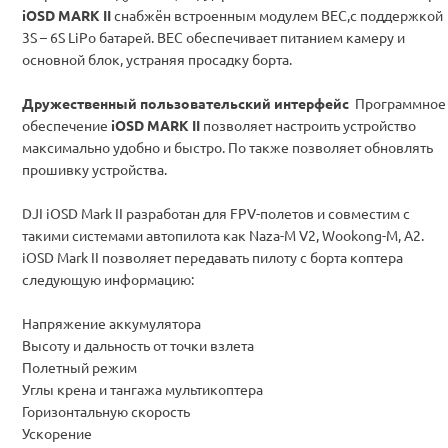
iOSD MARK II
снабжён встроенным модулем BEC,с поддержкой
3S – 6S LiPo батарей. ВЕС обеспечивает питанием камеру и
основной блок, устраняя просадку борта.
Дружественный пользовательский интерфейс
Программное
обеспечение
iOSD MARK II
позволяет настроить устройство
максимально удобно и быстро. По также позволяет обновлять
прошивку устройства.
DJI iOSD Mark II разработан для FPV-полетов и совместим с
такими системами автопилота как Naza-M V2, Wookong-M, A2.
iOSD Mark II позволяет передавать пилоту с борта коптера
следующую информацию:
Напряжение аккумулятора
Высоту и дальность от точки взлета
Полетный режим
Углы крена и тангажа мультикоптера
Горизонтальную скорость
Ускорение