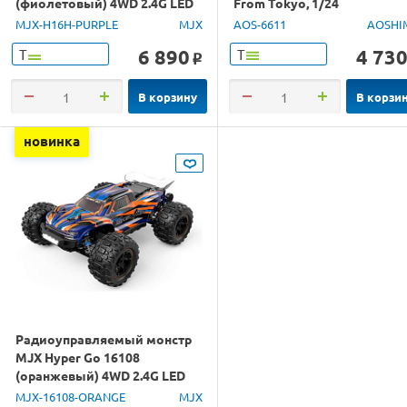
(фиолетовый) 4WD 2.4G LED
From Tokyo, 1/24
GPS 1/16 RTR
MJX-H16H-PURPLE
MJX
AOS-6611
AOSHI
6 890
4 73
Т
Т
o
В корзину
В корзи
новинка
Радиоуправляемый монстр
MJX Hyper Go 16108
(оранжевый) 4WD 2.4G LED
1/16 RTR
MJX-16108-ORANGE
MJX