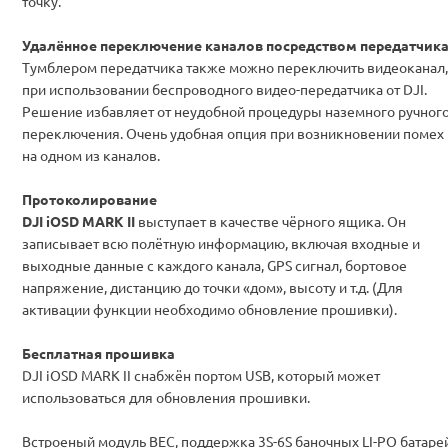
точку.
Удалённое переключение каналов посредством передатчик
Тумблером передатчика также можно переключить видеоканал,
при использовании беспроводного видео-передатчика от DJI.
Решение избавляет от неудобной процедуры наземного ручног
переключения. Очень удобная опция при возникновении помех
на одном из каналов.
Протоколирование
DJI iOSD MARK II
выступает в качестве чёрного ящика. Он
записывает всю полётную информацию, включая входные и
выходные данные с каждого канала, GPS сигнал, бортовое
напряжение, дистанцию до точки «дом», высоту и т.д. (Для
активации функции необходимо обновление прошивки).
Бесплатная прошивка
DJI iOSD MARK II снабжён портом USB, который может
использоваться для обновления прошивки.
Встроеный модуль BEC, поддержка 3S-6S баночных LI-PO батаре