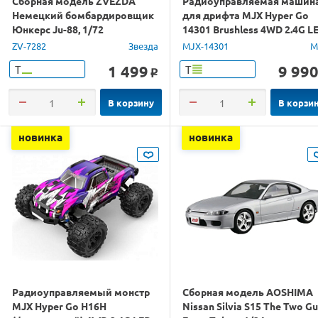
Сборная модель ZVEZDA
Радиоуправляемая машин
Немецкий бомбардировщик
для дрифта MJX Hyper Go
Юнкерс Ju-88, 1/72
14301 Brushless 4WD 2.4G L
1/14 RTR
ZV-7282
Звезда
MJX-14301
M
1 499
9 99
Т
Т
o
В корзину
В корзи
новинка
новинка
Радиоуправляемый монстр
Сборная модель AOSHIMA
MJX Hyper Go H16H
Nissan Silvia S15 The Two G