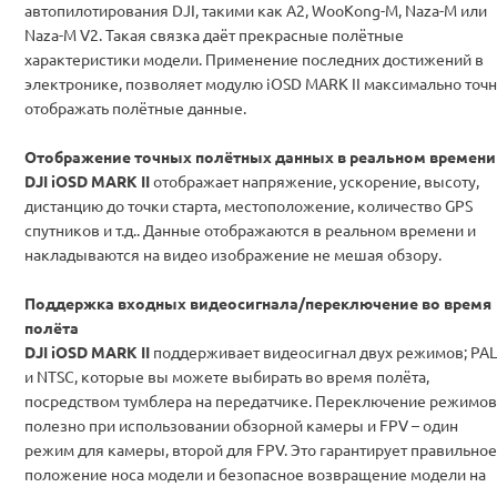
автопилотирования DJI, такими как A2, WooKong-M, Naza-M или
Naza-M V2. Такая связка даёт прекрасные полётные
характеристики модели. Применение последних достижений в
электронике, позволяет модулю iOSD MARK II максимально точ
отображать полётные данные.
Отображение точных полётных данных в реальном времени
DJI iOSD MARK II
отображает напряжение, ускорение, высоту,
дистанцию до точки старта, местоположение, количество GPS
спутников и т.д.. Данные отображаются в реальном времени и
накладываются на видео изображение не мешая обзору.
Поддержка входных видеосигнала/переключение во время
полёта
DJI iOSD MARK II
поддерживает видеосигнал двух режимов; PAL
и NTSC, которые вы можете выбирать во время полёта,
посредством тумблера на передатчике. Переключение режимов
полезно при использовании обзорной камеры и FPV – один
режим для камеры, второй для FPV. Это гарантирует правильное
положение носа модели и безопасное возвращение модели на