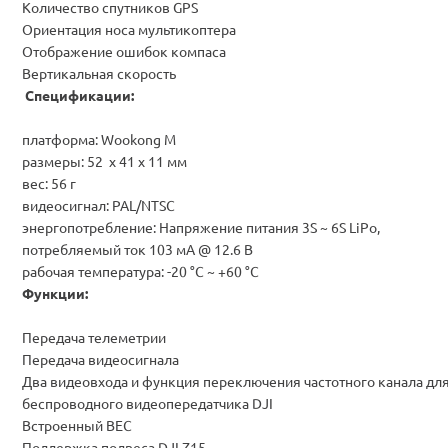
Количество спутников GPS
Ориентация носа мультикоптера
Отображение ошибок компаса
Вертикальная скорость
Спецификации:
платформа: Wookong M
размеры: 52 х 41 х 11 мм
вес: 56 г
видеосигнал: PAL/NTSC
энергопотребление: Напряжение питания 3S ~ 6S LiPo,
потребляемый ток 103 мА @ 12.6 В
рабочая температура: -20 °C ~ +60 °C
Функции:
Передача телеметрии
Передача видеосигнала
Два видеовхода и функция переключения частотного канала дл
беспроводного видеопередатчика DJI
Встроенный BEC
Поддержка подвеса DJI Z15