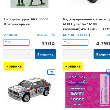
Набор фигурок ARK 80006.
Радиоуправляемый монст
Красная армия.
MJX Hyper Go 16108
(зеленый) 4WD 2.4G LED 1/
RTR
AK80006
ARK Models
MJX-16108-GREEN
M
310
4 79
Т
Т
o
В корзину
В корзи
новинка
новинка