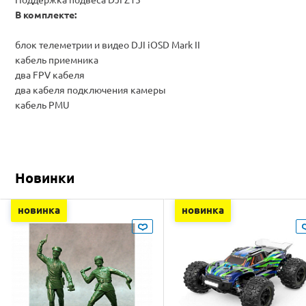
В комплекте:
блок телеметрии и видео DJI iOSD Mark II
кабель приемника
два FPV
кабеля
два кабеля подключения
камеры
кабель PMU
Новинки
новинка
новинка