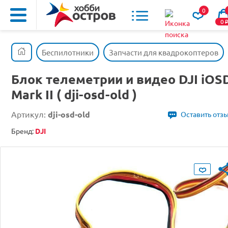
0
0
Беспилотники
Запчасти для квадрокоптеров
Блок телеметрии и видео DJI iOS
Mark II ( dji-osd-old )
Артикул:
dji-osd-old
Оставить отз
Бренд:
DJI