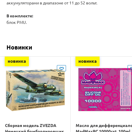
аккумуляторами
в диапазоне от
11
до 52
вольт.
В комплекте:
блок PMU.
Новинки
новинка
новинка
Сборная модель ZVEZDA
Масло для дифференциал
Немецкий бомбардировщик
MadMaxRC 10000cst. 100ml.