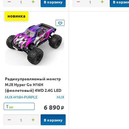
В корзину
В корзи
новинка
Радиоуправляемый монстр
MJX Hyper Go H16H
(фиолетовый) 4WD 2.4G LED
GPS 1/16 RTR
MJX-H16H-PURPLE
MJX
6 890
Т
o
В корзину