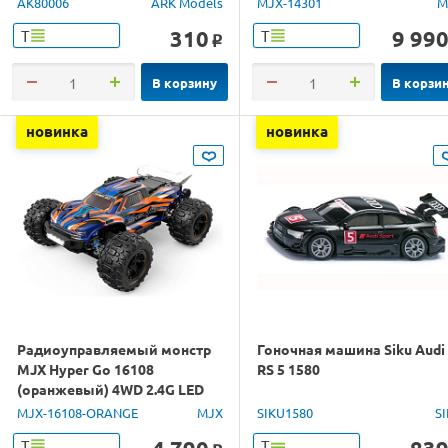
AK80006
ARK Models
MJX-14301
M
310
9 99
Т
Т
o
В корзину
В корзи
новинка
новинка
Радиоуправляемый монстр
Гоночная машина Siku Audi
MJX Hyper Go 16108
RS 5 1580
(оранжевый) 4WD 2.4G LED
1/16 RTR
MJX-16108-ORANGE
MJX
SIKU1580
S
Т
Т