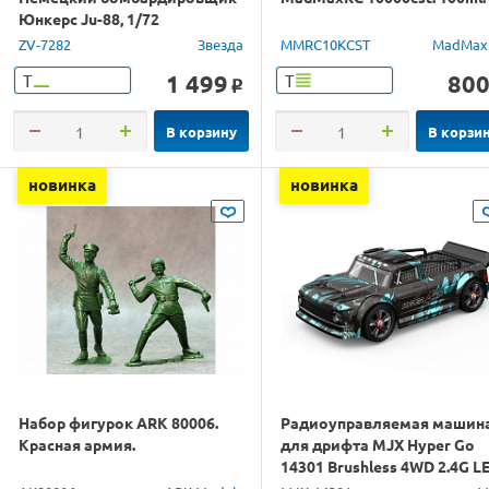
Юнкерс Ju-88, 1/72
ZV-7282
Звезда
MMRC10KCST
MadMax
1 499
80
Т
Т
o
В корзину
В корзи
новинка
новинка
Набор фигурок ARK 80006.
Радиоуправляемая машин
Красная армия.
для дрифта MJX Hyper Go
14301 Brushless 4WD 2.4G L
1/14 RTR