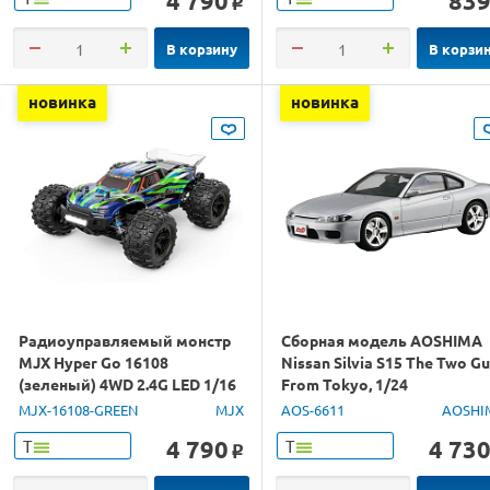
4 790
83
o
В корзину
В корзи
новинка
новинка
Радиоуправляемый монстр
Сборная модель AOSHIMA
MJX Hyper Go 16108
Nissan Silvia S15 The Two G
(зеленый) 4WD 2.4G LED 1/16
From Tokyo, 1/24
RTR
MJX-16108-GREEN
MJX
AOS-6611
AOSHI
4 790
4 73
Т
Т
o