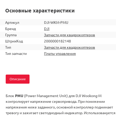
Основные характеристики
Артикул
DJI-WKM-PMU
Бренд
DJI
Группа
Запчасти для квадрокоптеров
ШтрихКод
2000000182148
Тип
Запчасти для квадрокоптеров
Тип запчасти
Платы управления
Описание
Блок
PMU
(Power Management Unit) для DJI Wookong-M
контролирует напряжение сервопривода
.
При понижении
напряжения
ниже
заданного
, основной контроллер
поднимает
тревогу
и зажигает
светодиодный индикатор.
И
спользовануется