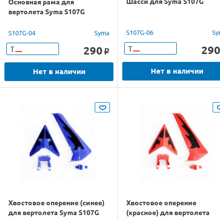
Шасси для Syma S107G
Основная рама для
вертолета Syma S107G
S107G-06
Sy
S107G-04
Syma
29
290
Т
Т
o
Нет в наличии
Нет в наличии
Хвостовое оперение (синее)
Хвостовое оперение
для вертолета Syma S107G
(красное) для вертолета