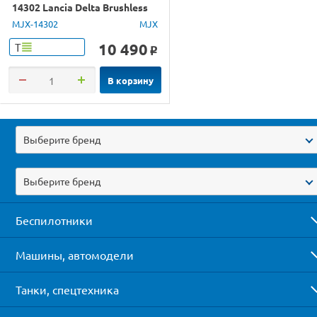
14302 Lancia Delta Brushless
4WD 2.4G LED 1/14 RTR
MJX-14302
MJX
10 490
Т
o
В корзину
Выберите бренд
Выберите бренд
Беспилотники
Машины, автомодели
Танки, спецтехника