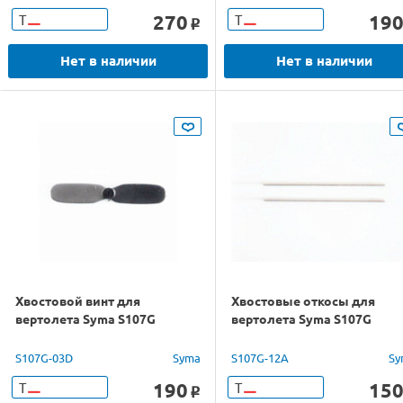
270
19
Т
Т
o
Нет в наличии
Нет в наличии
Хвостовой винт для
Хвостовые откосы для
вертолета Syma S107G
вертолета Syma S107G
S107G-03D
Syma
S107G-12A
Sy
190
15
Т
Т
o