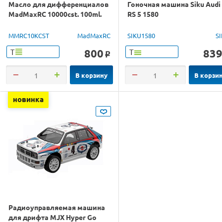
Масло для дифференциалов
Гоночная машина Siku Audi
MadMaxRC 10000cst. 100ml.
RS 5 1580
MMRC10KCST
MadMaxRC
SIKU1580
S
800
83
Т
Т
o
В корзину
В корзи
новинка
Радиоуправляемая машина
для дрифта MJX Hyper Go