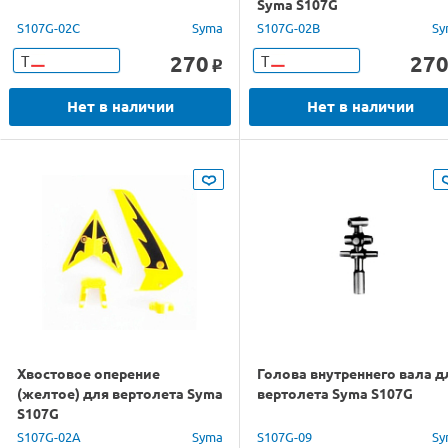
Syma S107G
S107G-02C
Syma
S107G-02B
Sy
270
27
Т
Т
o
Нет в наличии
Нет в наличии
Хвостовое оперение
Голова внутреннего вала д
(желтое) для вертолета Syma
вертолета Syma S107G
S107G
S107G-02A
Syma
S107G-09
Sy