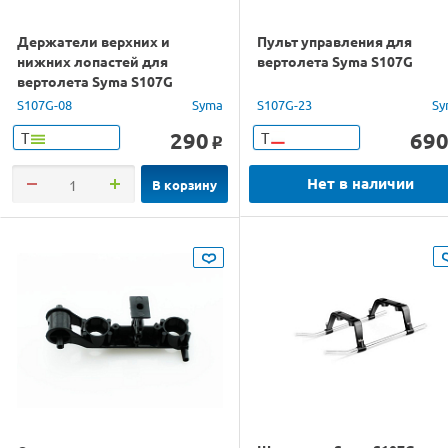
Держатели верхних и
Пульт управления для
нижних лопастей для
вертолета Syma S107G
вертолета Syma S107G
S107G-08
Syma
S107G-23
Sy
290
69
Т
Т
o
Нет в наличии
В корзину