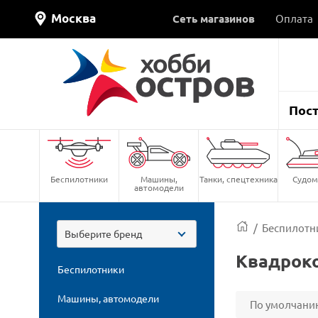
Москва
Сеть магазинов
Оплата
Пос
Беспилотники
Машины,
Танки, спецтехника
Судом
автомодели
/
Беспилотн
Выберите бренд
Квадроко
Беспилотники
Машины, автомодели
По умолчани