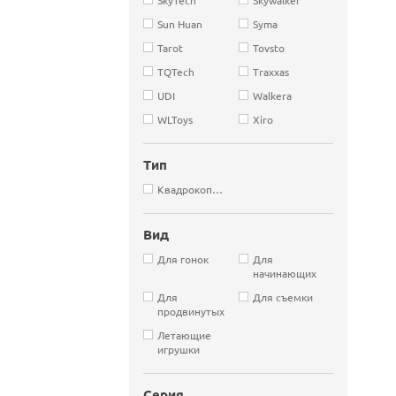
Sun Huan
Syma
Tarot
Tovsto
TQTech
Traxxas
UDI
Walkera
WLToys
Xiro
Тип
Квадрокоптеры
Вид
Для гонок
Для
начинающих
Для
Для съемки
продвинутых
Летающие
игрушки
Серия