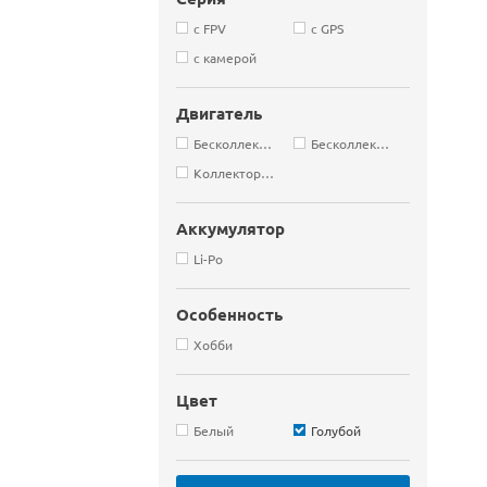
с FPV
с GPS
с камерой
Двигатель
Бесколлекторные
Бесколлекторный
Коллекторные
Аккумулятор
Li-Po
Особенность
Хобби
Цвет
Белый
Голубой