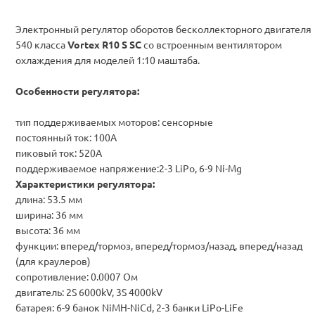
Электронный регулятор оборотов бесколлекторного двигателя
540 класса
Vortex R10 S SC
cо встроенным вентилятором
охлаждения для моделей 1:10 маштаба.
Особенности регулятора:
тип поддерживаемых моторов: cенсорные
постоянный ток: 100А
пиковый ток: 520А
поддерживаемое напряжение:2-3 LiPo, 6-9 Ni-Mg
Характеристики регулятора
:
длина: 53.5 мм
ширина: 36 мм
высота: 36 мм
функции
: вперед
/тормоз
, в
перед/т
ормоз
/
назад,
вперед/назад
(
для краулеров
)
сопротивление
:
0.0007
Ом
двигатель: 2S 6000kV, 3S 4000kV
батарея: 6-9 банок NiMH-NiCd, 2-3 банки LiPo-LiFe