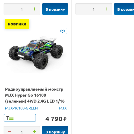
В корзину
В корзи
новинка
Радиоуправляемый монстр
MJX Hyper Go 16108
(зеленый) 4WD 2.4G LED 1/16
RTR
MJX-16108-GREEN
MJX
4 790
Т
o
В корзину