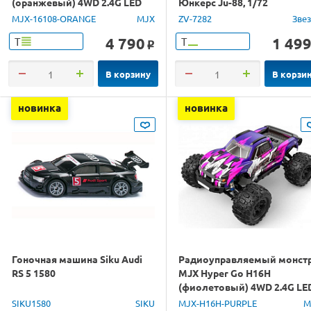
(оранжевый) 4WD 2.4G LED
Юнкерс Ju-88, 1/72
1/16 RTR
MJX-16108-ORANGE
MJX
ZV-7282
Зве
4 790
1 49
Т
Т
o
В корзину
В корзи
новинка
новинка
Гоночная машина Siku Audi
Радиоуправляемый монст
RS 5 1580
MJX Hyper Go H16H
(фиолетовый) 4WD 2.4G LE
GPS 1/16 RTR
SIKU1580
SIKU
MJX-H16H-PURPLE
M