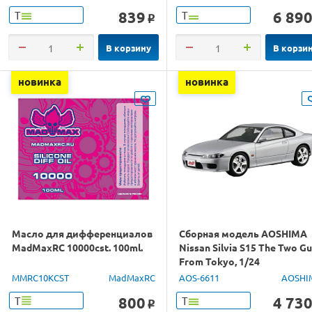
839
6 89
Т
Т
o
В корзину
В корзи
новинка
новинка
Масло для дифференциалов
Сборная модель AOSHIMA
MadMaxRC 10000cst. 100ml.
Nissan Silvia S15 The Two G
From Tokyo, 1/24
MMRC10KCST
MadMaxRC
AOS-6611
AOSHI
800
4 73
Т
Т
o