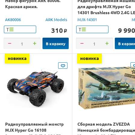
Набор фигурок ARK 80006.
Радиоуправляемая машин
Красная армия.
для дрифта MJX Hyper Go
14301 Brushless 4WD 2.4G L
1/14 RTR
AK80006
ARK Models
MJX-14301
M
310
9 99
Т
Т
o
В корзину
В корзи
новинка
новинка
Радиоуправляемый монстр
Сборная модель ZVEZDA
MJX Hyper Go 16108
Немецкий бомбардировщ