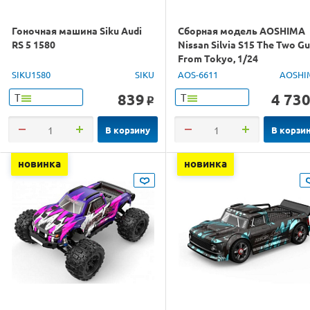
Гоночная машина Siku Audi
Сборная модель AOSHIMA
RS 5 1580
Nissan Silvia S15 The Two G
From Tokyo, 1/24
SIKU1580
SIKU
AOS-6611
AOSHI
839
4 73
Т
Т
o
В корзину
В корзи
новинка
новинка