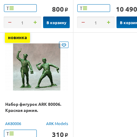
800
10 49
Т
Т
o
В корзину
В корзи
новинка
Набор фигурок ARK 80006.
Красная армия.
AK80006
ARK Models
310
Т
o