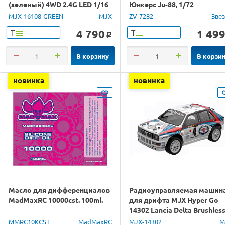
(зеленый) 4WD 2.4G LED 1/16
Юнкерс Ju-88, 1/72
RTR
MJX-16108-GREEN
MJX
ZV-7282
Зве
4 790
1 49
Т
Т
o
В корзину
В корзи
новинка
новинка
Масло для дифференциалов
Радиоуправляемая машин
MadMaxRC 10000cst. 100ml.
для дрифта MJX Hyper Go
14302 Lancia Delta Brushles
4WD 2.4G LED 1/14 RTR
MMRC10KCST
MadMaxRC
MJX-14302
M