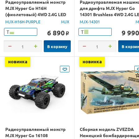
Радиоуправляемый монстр
Радиоуправляемая машин
MJX Hyper Go H16H
для дрифта MJX Hyper Go
(фиолетовый) 4WD 2.4G LED
14301 Brushless 4WD 2.4G L
GPS 1/16 RTR
1/14 RTR
MJX-H16H-PURPLE
MJX
MJX-14301
M
6 890
9 99
Т
Т
o
В корзину
В корзи
новинка
новинка
Радиоуправляемый монстр
Сборная модель ZVEZDA
MJX Hyper Go 16108
Немецкий бомбардировщ