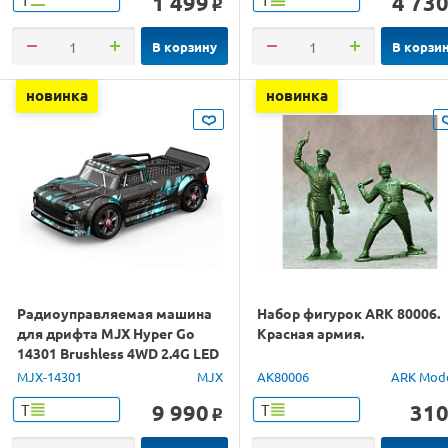
1 499
4 73
o
В корзину
В корзи
новинка
новинка
Радиоуправляемая машина
Набор фигурок ARK 80006.
для дрифта MJX Hyper Go
Красная армия.
14301 Brushless 4WD 2.4G LED
1/14 RTR
MJX-14301
MJX
AK80006
ARK Mod
9 990
31
Т
Т
o