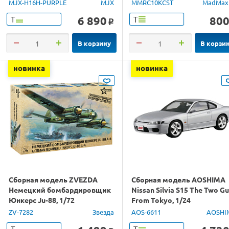
GPS 1/16 RTR
MJX-H16H-PURPLE
MJX
MMRC10KCST
MadMax
6 890
80
Т
Т
o
В корзину
В корзи
новинка
новинка
Сборная модель ZVEZDA
Сборная модель AOSHIMA
Немецкий бомбардировщик
Nissan Silvia S15 The Two G
Юнкерс Ju-88, 1/72
From Tokyo, 1/24
ZV-7282
Звезда
AOS-6611
AOSHI
Т
Т