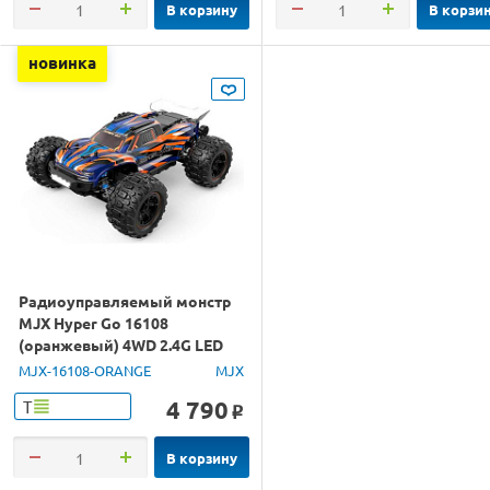
В корзину
В корзи
новинка
Радиоуправляемый монстр
MJX Hyper Go 16108
(оранжевый) 4WD 2.4G LED
1/16 RTR
MJX-16108-ORANGE
MJX
4 790
Т
o
В корзину