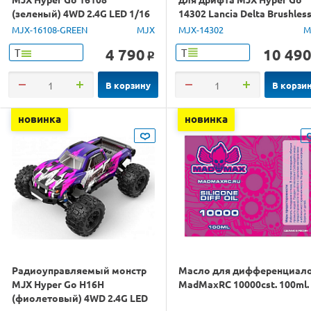
(зеленый) 4WD 2.4G LED 1/16
14302 Lancia Delta Brushles
RTR
4WD 2.4G LED 1/14 RTR
MJX-16108-GREEN
MJX
MJX-14302
M
4 790
10 49
Т
Т
o
В корзину
В корзи
новинка
новинка
Радиоуправляемый монстр
Масло для дифференциал
MJX Hyper Go H16H
MadMaxRC 10000cst. 100ml.
(фиолетовый) 4WD 2.4G LED