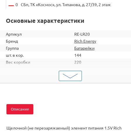
0
СБп, ТК «Космос», ул. Типанова, д. 27/39, 2 этаж
Основные характеристики
Артикул
RE-LR20
Бренд
Rich Energy
Группа
Батарейки
шт. в кор.
144
Вес коробки
220
Объем коробки
0,0514
ШтрихКод
6901441733455
Тип
Батарейки
Серия
D
Описание
Щелочной (не перезаряжаемый) элемент питания 1.5V Rich