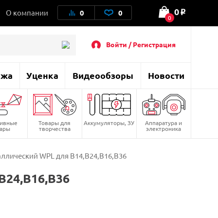
0
О компании
0
0
o
0
Войти / Регистрация
ажа
Уценка
Видеообзоры
Новости
тивные
Товары для
Аккумуляторы, ЗУ
Аппаратура и
вары
творчества
электроника
ллический WPL для B14,B24,B16,B36
B24,B16,B36