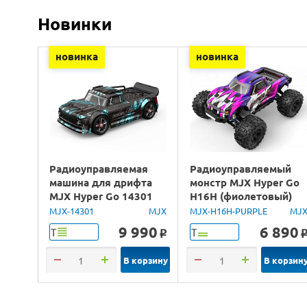
Новинки
новинка
новинка
Радиоуправляемая
Радиоуправляемый
машина для дрифта
монстр MJX Hyper Go
MJX Hyper Go 14301
H16H (фиолетовый)
Brushless 4WD 2.4G
4WD 2.4G LED GPS
MJX-14301
MJX
MJX-H16H-PURPLE
MJ
LED 1/14 RTR
1/16 RTR
9 990
6 890
Т
Т
o
В корзину
В корзин