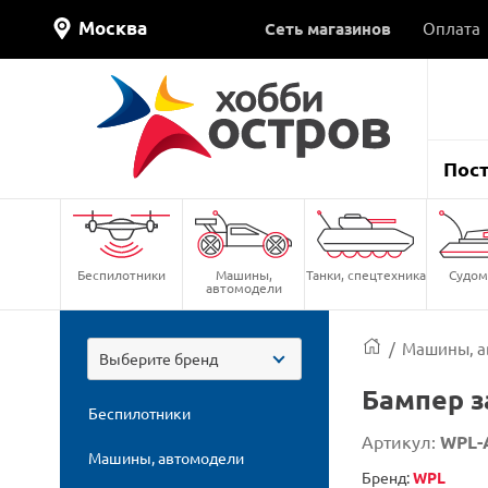
Москва
Сеть магазинов
Оплата
Пос
Беспилотники
Машины,
Танки, спецтехника
Судом
автомодели
/
Машины, а
Выберите бренд
Бампер з
Беспилотники
Артикул:
WPL-
Машины, автомодели
Бренд:
WPL