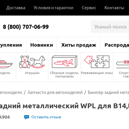
Доставка
Условия и гарантии
Сервис
Контакты
8 (800) 707-06-99
тупления
Новинки
Хиты продаж
Распрод
одели
Игрушки
Сборные модели,
Развивающие игры
Спор
материалы
то
втомодели
/
Запчасти для автомоделей
/
Бампер задний мета
адний металлический WPL для B14,
A904
Оставить отзыв