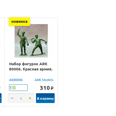
новинка
Набор фигурок ARK
80006. Красная армия.
X
AK80006
ARK Models
310
Т
o
o
у
В корзину