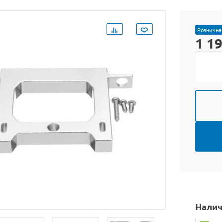
Рознична
1 1
Налич