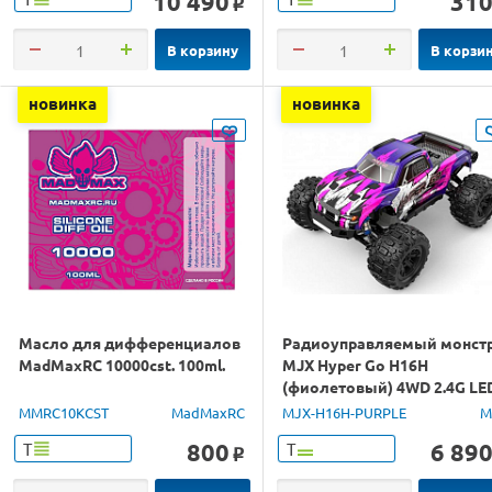
10 490
31
o
В корзину
В корзи
новинка
новинка
Масло для дифференциалов
Радиоуправляемый монст
MadMaxRC 10000cst. 100ml.
MJX Hyper Go H16H
(фиолетовый) 4WD 2.4G LE
GPS 1/16 RTR
MMRC10KCST
MadMaxRC
MJX-H16H-PURPLE
M
800
6 89
Т
Т
o