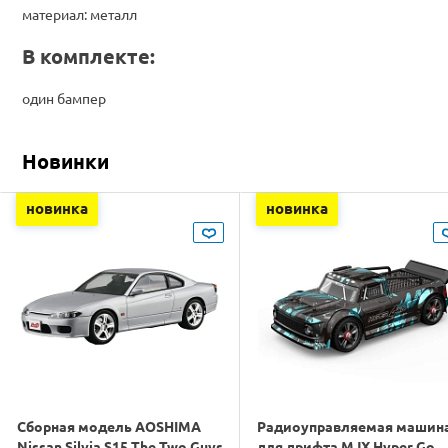
материал: металл
В комплекте:
один бампер
Новинки
новинка
новинка
Сборная модель AOSHIMA
Радиоуправляемая машин
Nissan Silvia S15 The Two Guys
для дрифта MJX Hyper Go