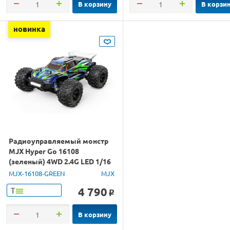
В корзину
В корзи
новинка
Радиоуправляемый монстр
MJX Hyper Go 16108
(зеленый) 4WD 2.4G LED 1/16
RTR
MJX-16108-GREEN
MJX
4 790
Т
o
В корзину