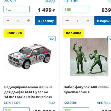
ZV-7282
Звезда
SIKU1580
S
1 499
83
Т
Т
o
В корзину
В корзи
новинка
новинка
Радиоуправляемая машина
Набор фигурок ARK 80006.
для дрифта MJX Hyper Go
Красная армия.
14302 Lancia Delta Brushless
4WD 2.4G LED 1/14 RTR
MJX-14302
MJX
AK80006
ARK Mod
Т
Т