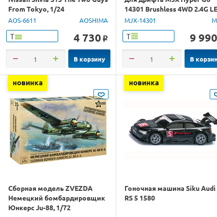
From Tokyo, 1/24
14301 Brushless 4WD 2.4G L
1/14 RTR
AOS-6611
AOSHIMA
MJX-14301
M
4 730
9 99
Т
Т
o
В корзину
В корзи
новинка
новинка
Сборная модель ZVEZDA
Гоночная машина Siku Audi
Немецкий бомбардировщик
RS 5 1580
Юнкерс Ju-88, 1/72