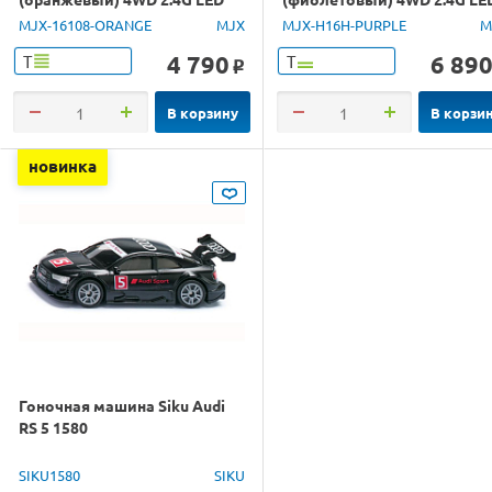
1/16 RTR
GPS 1/16 RTR
MJX-16108-ORANGE
MJX
MJX-H16H-PURPLE
M
4 790
6 89
Т
Т
o
В корзину
В корзи
новинка
Гоночная машина Siku Audi
RS 5 1580
SIKU1580
SIKU