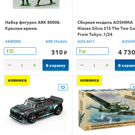
Набор фигурок ARK 80006.
Сборная модель AOSHIMA
Красная армия.
Nissan Silvia S15 The Two G
From Tokyo, 1/24
AK80006
ARK Models
AOS-6611
AOSHI
310
4 73
Т
Т
o
В корзину
В корзи
новинка
новинка