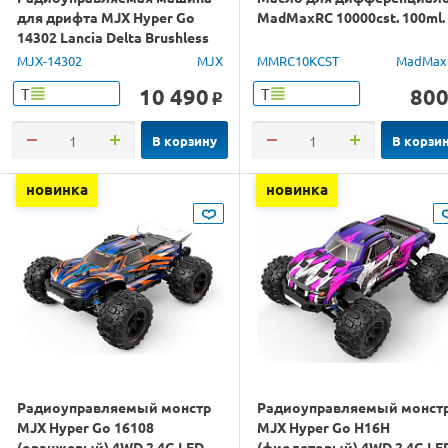
для дрифта MJX Hyper Go
MadMaxRC 10000cst. 100ml.
14302 Lancia Delta Brushless
4WD 2.4G LED 1/14 RTR
MJX-14302
MJX
MMRC10KCST
MadMax
10 490
80
Т
Т
o
В корзину
В корзи
новинка
новинка
Радиоуправляемый монстр
Радиоуправляемый монст
MJX Hyper Go 16108
MJX Hyper Go H16H
(оранжевый) 4WD 2.4G LED
(фиолетовый) 4WD 2.4G LE