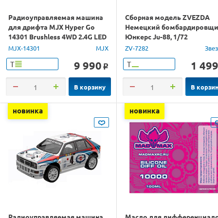
Радиоуправляемая машина
Сборная модель ZVEZDA
для дрифта MJX Hyper Go
Немецкий бомбардировщ
14301 Brushless 4WD 2.4G LED
Юнкерс Ju-88, 1/72
1/14 RTR
MJX-14301
MJX
ZV-7282
Зве
9 990
1 49
Т
Т
o
В корзину
В корзи
новинка
новинка
Радиоуправляемая машина
Масло для дифференциал