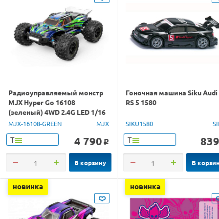
Радиоуправляемый монстр
Гоночная машина Siku Audi
MJX Hyper Go 16108
RS 5 1580
(зеленый) 4WD 2.4G LED 1/16
RTR
MJX-16108-GREEN
MJX
SIKU1580
S
4 790
83
Т
Т
o
В корзину
В корзи
новинка
новинка