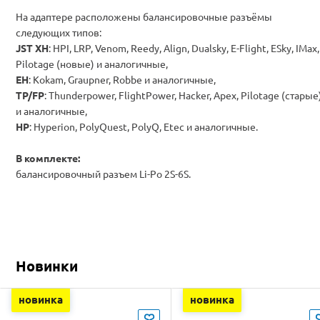
На адаптере расположены балансировочные разъёмы
следующих типов:
JST XH
: HPI, LRP, Venom, Reedy, Align, Dualsky, E-Flight, ESky, IMax,
Pilotage (новые) и аналогичные,
EH
: Kokam, Graupner, Robbe и аналогичные,
TP/FP
: Thunderpower, FlightPower, Hacker, Apex, Pilotage (старые
и аналогичные,
HP
: Hyperion, PolyQuest, PolyQ, Etec и аналогичные.
В комплекте:
балансировочный разъем Li-Po 2S-6S.
Новинки
новинка
новинка