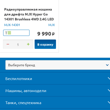
Радиоуправляемая машина
для дрифта MJX Hyper Go
14301 Brushless 4WD 2.4G LED
1/14 RTR
MJX-14301
MJX
9 990
Т
o
В корзину
Выберите бренд
Беспилотники
Машины, автомодели
Танки, спецтехника