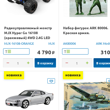
Радиоуправляемый монстр
Набор фигурок ARK 80006.
MJX Hyper Go 16108
Красная армия.
(оранжевый) 4WD 2.4G LED
1/16 RTR
MJX-16108-ORANGE
MJX
AK80006
ARK Mod
4 790
31
Т
Т
o
В корзину
В корзи
новинка
новинка