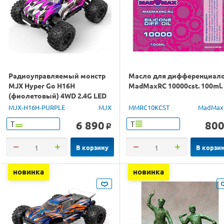
Радиоуправляемый монстр
Масло для дифференциал
MJX Hyper Go H16H
MadMaxRC 10000cst. 100ml.
(фиолетовый) 4WD 2.4G LED
GPS 1/16 RTR
MJX-H16H-PURPLE
MJX
MMRC10KCST
MadMax
6 890
80
Т
Т
o
В корзину
В корзи
новинка
новинка