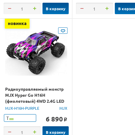
В корзину
В корзи
новинка
Радиоуправляемый монстр
MJX Hyper Go H16H
(фиолетовый) 4WD 2.4G LED
GPS 1/16 RTR
MJX-H16H-PURPLE
MJX
6 890
Т
o
В корзину