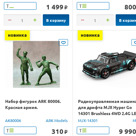
1 499
80
Т
Т
o
В корзину
В корзи
новинка
новинка
Набор фигурок ARK 80006.
Радиоуправляемая машин
Красная армия.
для дрифта MJX Hyper Go
14301 Brushless 4WD 2.4G L
1/14 RTR
AK80006
ARK Models
MJX-14301
M
310
9 99
Т
Т
o