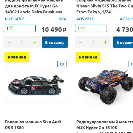
для дрифта MJX Hyper Go
Nissan Silvia S15 The Two G
14302 Lancia Delta Brushless
From Tokyo, 1/24
4WD 2.4G LED 1/14 RTR
MJX-14302
MJX
AOS-6611
AOSHI
10 490
4 73
Т
Т
o
В корзину
В корзи
новинка
новинка
Гоночная машина Siku Audi
Радиоуправляемый монст
RS 5 1580
MJX Hyper Go 16108