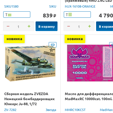
(оранжевый) 4WD 2.4G LED
1/16 RTR
SIKU1580
SIKU
MJX-16108-ORANGE
M
839
4 79
Т
Т
o
В корзину
В корзи
новинка
новинка
Сборная модель ZVEZDA
Масло для дифференциал
Немецкий бомбардировщик
MadMaxRC 10000cst. 100ml.
Юнкерс Ju-88, 1/72
ZV-7282
Звезда
MMRC10KCST
MadMax