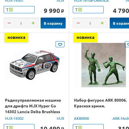
MJX-14301
MJX
MJX-16108-ORANGE
M
9 990
4 79
Т
Т
o
В корзину
В корзи
новинка
новинка
Радиоуправляемая машина
Набор фигурок ARK 80006.
для дрифта MJX Hyper Go
Красная армия.
14302 Lancia Delta Brushless
4WD 2.4G LED 1/14 RTR
MJX-14302
MJX
AK80006
ARK Mod
10 490
31
Т
Т