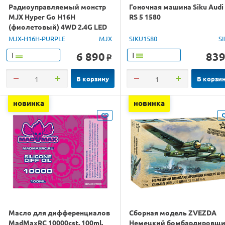
Радиоуправляемый монстр
Гоночная машина Siku Audi
MJX Hyper Go H16H
RS 5 1580
(фиолетовый) 4WD 2.4G LED
GPS 1/16 RTR
MJX-H16H-PURPLE
MJX
SIKU1580
S
6 890
83
Т
Т
o
В корзину
В корзи
новинка
новинка
Масло для дифференциалов
Сборная модель ZVEZDA
MadMaxRC 10000cst. 100ml.
Немецкий бомбардировщ