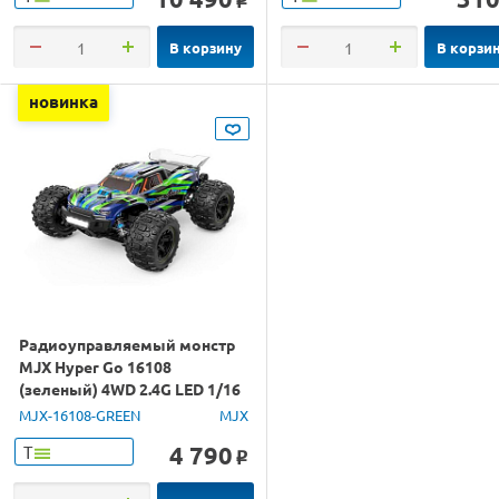
o
В корзину
В корзи
новинка
Радиоуправляемый монстр
MJX Hyper Go 16108
(зеленый) 4WD 2.4G LED 1/16
RTR
MJX-16108-GREEN
MJX
4 790
Т
o