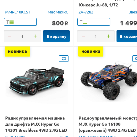
Юнкерс Ju-88, 1/72
MMRC10KCST
MadMaxRC
ZV-7282
Зве
800
1 49
Т
Т
o
В корзину
В корзи
новинка
новинка
Радиоуправляемая машина
Радиоуправляемый монст
для дрифта MJX Hyper Go
MJX Hyper Go 16108
14301 Brushless 4WD 2.4G LED
(оранжевый) 4WD 2.4G LED
1/14 RTR
1/16 RTR