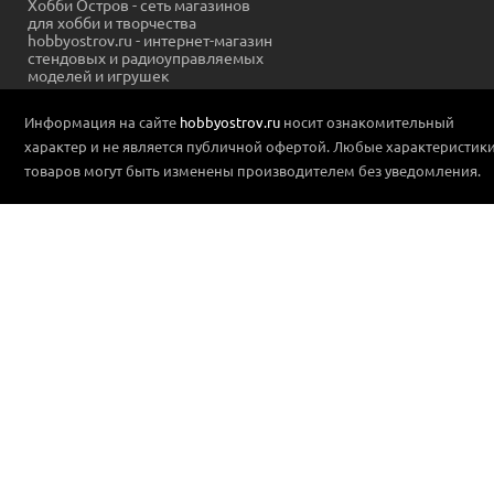
Хобби Остров - сеть магазинов
для хобби и творчества
hobbyostrov.ru - интернет-магазин
стендовых и радиоуправляемых
моделей и игрушек
Информация на сайте
hobbyostrov.ru
носит ознакомительный
характер и не является публичной офертой. Любые характеристик
товаров могут быть изменены производителем без уведомления.