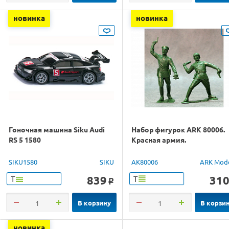
новинка
новинка
Гоночная машина Siku Audi
Набор фигурок ARK 80006.
RS 5 1580
Красная армия.
SIKU1580
SIKU
AK80006
ARK Mod
839
31
Т
Т
o
В корзину
В корзи
новинка