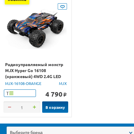
Радиоуправляемый монстр
MJX Hyper Go 16108
(оранжевый) 4WD 2.4G LED
1/16 RTR
MJX-16108-ORANGE
MJX
4 790
Т
o
В корзину
Выберите бренд