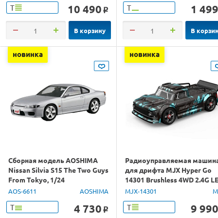
10 490
1 49
Т
Т
o
В корзину
В корзи
новинка
новинка
Сборная модель AOSHIMA
Радиоуправляемая машин
Nissan Silvia S15 The Two Guys
для дрифта MJX Hyper Go
From Tokyo, 1/24
14301 Brushless 4WD 2.4G L
1/14 RTR
AOS-6611
AOSHIMA
MJX-14301
M
4 730
9 99
Т
Т
o