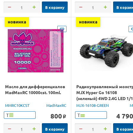
В корзину
В корзи
новинка
новинка
Масло для дифференциалов
Радиоуправляемый монст
MadMaxRC 10000cst. 100ml.
MJX Hyper Go 16108
(зеленый) 4WD 2.4G LED 1/
RTR
MMRC10KCST
MadMaxRC
MJX-16108-GREEN
M
800
4 79
Т
Т
o
В корзину
В корзи