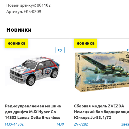
Новый артикул: 001102
Артикул: EK5-0209
Новинки
новинка
новинка
Радиоуправляемая машина
Сборная модель ZVEZDA
для дрифта MJX Hyper Go
Немецкий бомбардировщ
14302 Lancia Delta Brushless
Юнкерс Ju-88, 1/72
4WD 2.4G LED 1/14 RTR
MJX-14302
MJX
ZV-7282
Зве