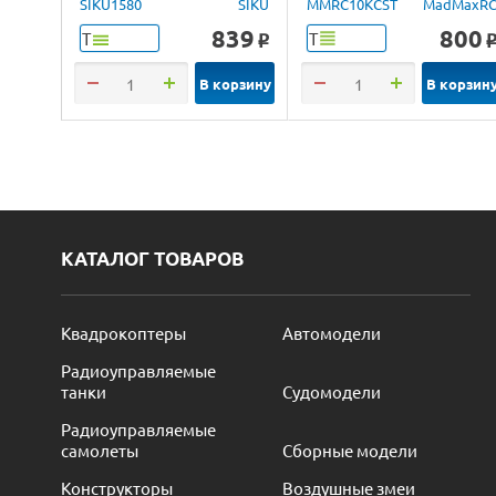
100ml.
SIKU1580
SIKU
MMRC10KCST
MadMaxR
839
800
Т
Т
o
В корзину
В корзин
КАТАЛОГ ТОВАРОВ
Квадрокоптеры
Автомодели
Радиоуправляемые
танки
Судомодели
Радиоуправляемые
самолеты
Сборные модели
Конструкторы
Воздушные змеи