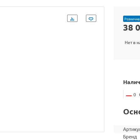
Рознична
38 
Нет в 
Налич
0
Осн
Артику
Бренд