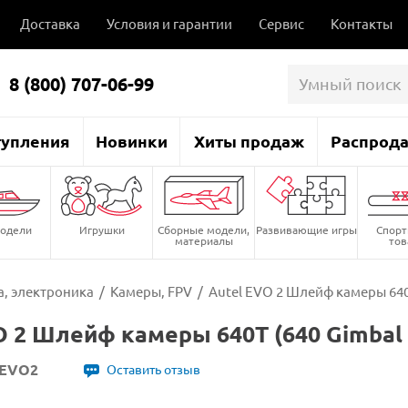
Доставка
Условия и гарантии
Сервис
Контакты
8 (800) 707-06-99
тупления
Новинки
Хиты продаж
Распрод
одели
Игрушки
Сборные модели,
Развивающие игры
Спор
материалы
то
, электроника
/
Камеры, FPV
/
Autel EVO 2 Шлейф камеры 640T
O 2 Шлейф камеры 640T (640 Gimbal S
lEVO2
Оставить отзыв