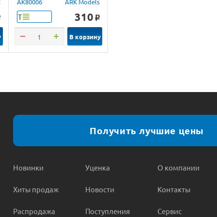
C
AK80006
ARK Models
310
Т
o
o
у
В корзину
Получить лучшие цены
Новинки
Уценка
О компании
Хиты продаж
Новости
Контакты
Распродажа
Поступления
Сервис