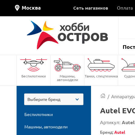
Москва
Сеть магазинов
Оплата
Пос
Беспилотники
Машины,
Танки, спецтехника
Судом
автомодели
/
Аппаратура
Выберите бренд
Autel EV
Беспилотники
Артикул:
Aute
Машины, автомодели
Бренд:
Autel