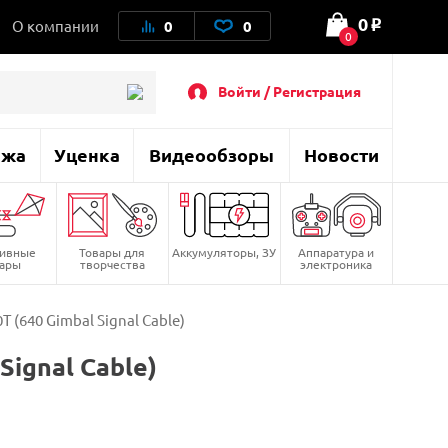
0
О компании
0
0
o
0
Войти / Регистрация
ажа
Уценка
Видеообзоры
Новости
тивные
Товары для
Аккумуляторы, ЗУ
Аппаратура и
вары
творчества
электроника
 (640 Gimbal Signal Cable)
ignal Cable)