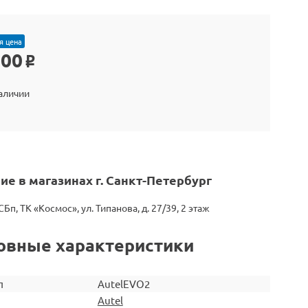
я цена
000
o
наличии
ие в магазинах г. Санкт-Петербург
СБп, ТК «Космос», ул. Типанова, д. 27/39, 2 этаж
овные характеристики
л
AutelEVO2
Autel