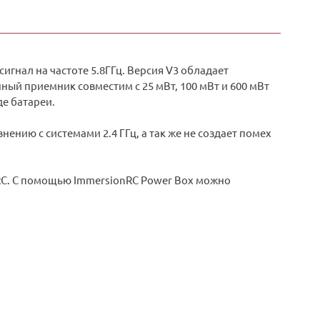
гнал на частоте 5.8ГГц. Версия V3 обладает
ый приемник совместим с 25 мВт, 100 мВт и 600 мВт
де батареи.
ению с системами 2.4 ГГц, а так же не создает помех
RC. С помощью ImmersionRC Power Box можно