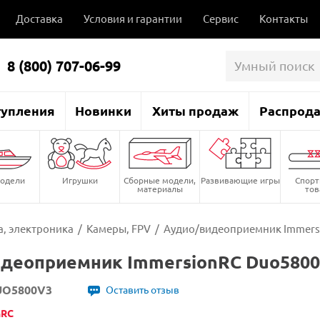
Доставка
Условия и гарантии
Сервис
Контакты
8 (800) 707-06-99
тупления
Новинки
Хиты продаж
Распрод
одели
Игрушки
Сборные модели,
Развивающие игры
Спор
материалы
то
, электроника
/
Камеры, FPV
/
Аудио/видеоприемник Immersio
деоприемник ImmersionRC Duo5800 v
UO5800V3
Оставить отзыв
nRC