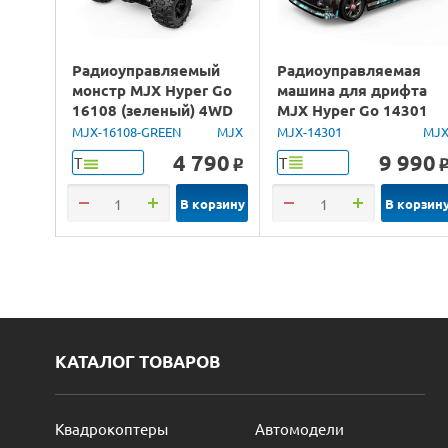
Радиоуправляемый
Радиоуправляемая
монстр MJX Hyper Go
машина для дрифта
16108 (зеленый) 4WD
MJX Hyper Go 14301
2.4G LED 1/16 RTR
Brushless 4WD 2.4G
MJX-16108-GREEN
MJX
MJX-14301
MJ
LED 1/14 RTR
4 790
9 990
Т
Т
o
В корзину
В корзин
КАТАЛОГ ТОВАРОВ
Квадрокоптеры
Автомодели