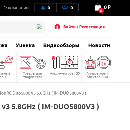
0
О компании
0
0
o
0
Войти / Регистрация
ажа
Уценка
Видеообзоры
Новости
тивные
Товары для
Аккумуляторы, ЗУ
Аппаратура и
вары
творчества
электроника
nRC Duo5800 v3 5.8GHz ( IM-DUO5800V3 )
3 5.8GHz ( IM-DUO5800V3 )