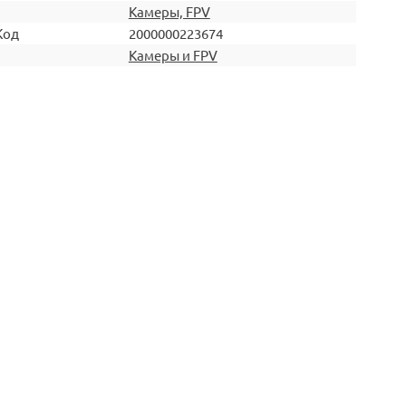
Камеры, FPV
Код
2000000223674
Камеры и FPV