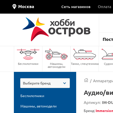
Москва
Сеть магазинов
Оплата
Пос
Беспилотники
Машины,
Танки, спецтехника
Судом
автомодели
/
Аппаратура
Выберите бренд
Аудио/ви
Беспилотники
Артикул:
IM-D
Машины, автомодели
Бренд:
Immersio