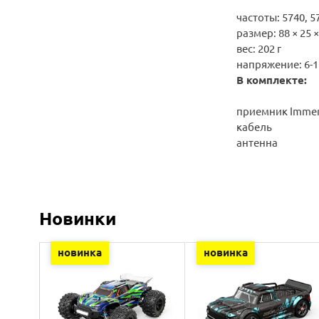
частоты: 5740, 57
размер: 88 × 25 
в
ес: 202 г
напряжение: 6-1
В комплекте:
приемник Immer
кабель
антенна
Новинки
новинка
новинка