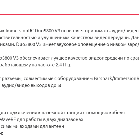
к ImmersionRC Duo5800 V3 позволяет принимать аудио/видеоси
ствительностью и улучшенным качеством видеопередачи. Данн
чиками. Duo5800 V3 имеет звуковое оповещение о низком заря
5800 V3 обеспечивает лучшее качество видеопередачи по сравн
аботающему на частоте 2.4 ГГц.
 разъемы, совместимые с оборудованием Fatshark/Immersion
 аудио/видео выходов до 5!
 для подключения к наземной станции с помощью кабеля
WaveRF для работы в двух диапазонах
симыми входами для антенн
и: