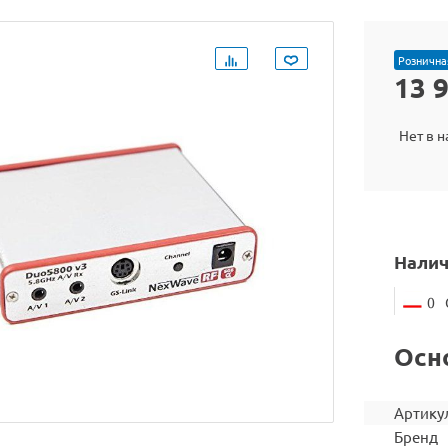
Рознична
13 
Нет в 
Налич
0
Осн
Артику
Бренд