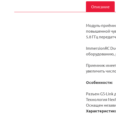
Описание
Модуль-приёмни
повышенной чув
5.8 ГГц передат
ImmersionRC Duo
оборудованию, р
Приемник имеет
увеличить число
Особенности:
Разъем GS-Link
Технология Nex
Оснащен незави
Характеристик