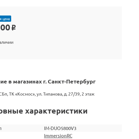
я цена
900
o
наличии
ие в магазинах г. Санкт-Петербург
СБп, ТК «Космос», ул. Типанова, д. 27/39, 2 этаж
овные характеристики
л
IM-DUO5800V3
ImmersionRC