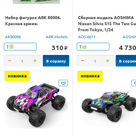
Набор фигурок ARK 80006.
Сборная модель AOSHIMA
Красная армия.
Nissan Silvia S15 The Two G
From Tokyo, 1/24
AK80006
ARK Models
AOS-6611
AOSHI
310
4 73
Т
Т
o
В корзину
В корзи
новинка
новинка