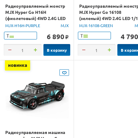
Радиоуправляемый монстр
Радиоуправляемый монст
MJX Hyper Go H16H
MJX Hyper Go 16108
(фиолетовый) 4WD 2.4G LED
(зеленый) 4WD 2.4G LED 1/
GPS 1/16 RTR
RTR
MJX-H16H-PURPLE
MJX
MJX-16108-GREEN
M
6 890
4 79
Т
Т
o
В корзину
В корзи
новинка
Радиоуправляемая машина