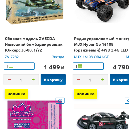
Сборная модель ZVEZDA
Радиоуправляемый монст
Немецкий бомбардировщик
MJX Hyper Go 16108
Юнкерс Ju-88, 1/72
(оранжевый) 4WD 2.4G LED
1/16 RTR
ZV-7282
Звезда
MJX-16108-ORANGE
M
1 499
4 79
Т
Т
o
В корзину
В корзи
новинка
новинка