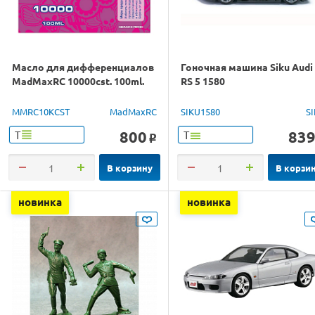
Масло для дифференциалов
Гоночная машина Siku Audi
MadMaxRC 10000cst. 100ml.
RS 5 1580
MMRC10KCST
MadMaxRC
SIKU1580
S
800
83
Т
Т
o
В корзину
В корзи
новинка
новинка