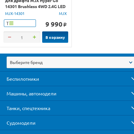
для дрифта MJX Hyper Go
14301 Brushless 4WD 2.4G LED
1/14 RTR
MJX-14301
MJX
9 990
Т
o
В корзину
Выберите бренд
Беспилотники
Машины, автомодели
Танки, спецтехника
Судомодели