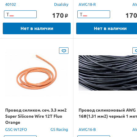
40102
Dualsky
AWG18-R
A
170
17
Т
Т
o
Нет в наличии
Нет в наличии
Провод силикон. сеч. 3.3 мм2
Провод силиконовый AWG
Super Silicone Wire 12T Fluo
16#(1.31 мм2) черный 1 ме
Orange
GSC-W12FO
GS Racing
AWG16-B
A