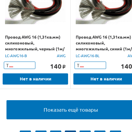
Провод AWG 16 (1,31кв.мм)
Провод AWG 16 (1,31кв.мм)
силиконовый,
силиконовый,
многожильный, черный (1м/
многожильный, синий (1м/
п)
LC-AWG16-B
AWG
LC-AWG16-BL
A
140
14
Т
Т
o
Нет в наличии
Нет в наличии
Показать ещё товары