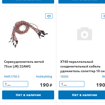
Сервоудлинитель витой
XT60 параллельный
75см (JR) 22AWG
соединительный кабель
удлинитель сплиттер 10 см
14AWG силикон|cable
HWFJ750-2
HobbyWing
10265
R
190
19
Т
Т
o
Нет в наличии
Нет в наличии