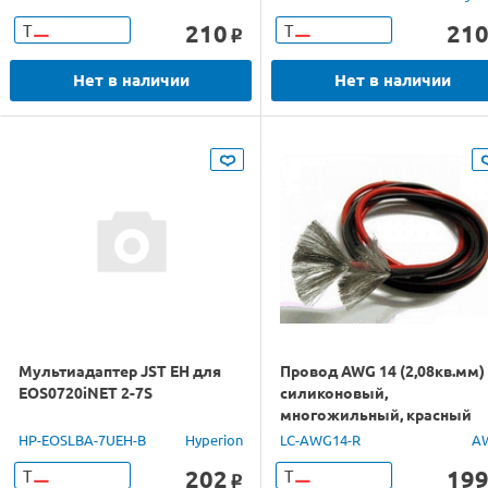
210
21
Т
Т
o
Нет в наличии
Нет в наличии
Мультиадаптер JST EH для
Провод AWG 14 (2,08кв.мм)
EOS0720iNET 2-7S
силиконовый,
многожильный, красный
(1м/п)
HP-EOSLBA-7UEH-B
Hyperion
LC-AWG14-R
A
202
19
Т
Т
o