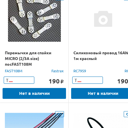
Перемычки для спайки
Силиконовый провод 16AW
MICRO (2/3A size)
1м красный
посFAST108M
FAST108M
Fastrax
RC7959
R
190
19
Т
Т
o
Нет в наличии
Нет в наличии