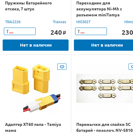
Пружины батарейного
Переходник для
отсека, 7 штук
аккумулятора Ni-Mh с
разъемом miniTamya
TRA2226
Traxxas
HI03027
Him
240
23
Т
Т
o
Нет в наличии
Нет в наличии
Адаптер XT60 папа - Tamiya
Перемычки для спайки SC
мама
батарей - позолоч. NV-5810