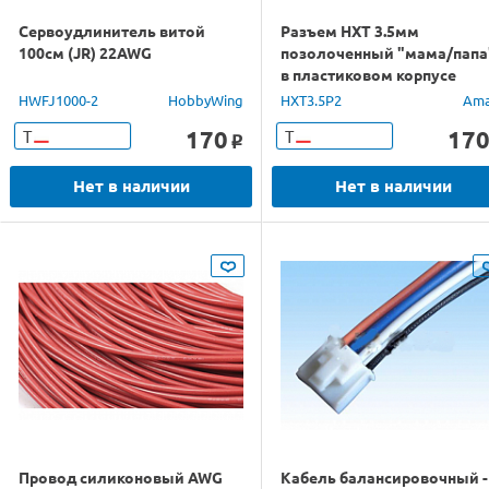
Сервоудлинитель витой
Разъем HXT 3.5мм
100см (JR) 22AWG
позолоченный "мама/папа
в пластиковом корпусе
(1пара)
HWFJ1000-2
HobbyWing
HXT3.5P2
Ama
170
17
Т
Т
o
Нет в наличии
Нет в наличии
Провод силиконовый AWG
Кабель балансировочный -