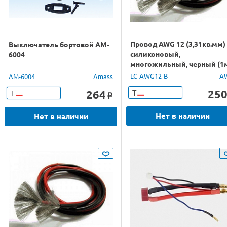
Провод AWG 12 (3,31кв.мм)
Выключатель бортовой AM-
силиконовый,
6004
многожильный, черный (1
LC-AWG12-B
A
AM-6004
Amass
25
264
Т
Т
o
Нет в наличии
Нет в наличии