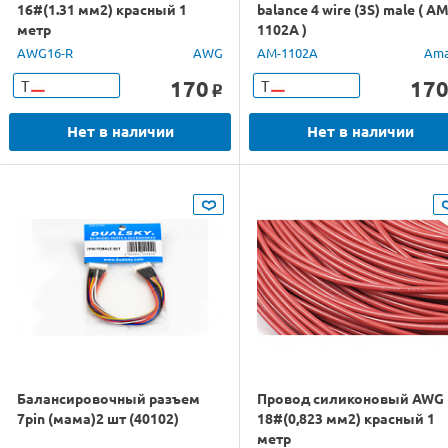
16#(1.31 мм2) красный 1
balance 4 wire (3S) male ( AM
метр
1102A )
AWG16-R
AWG
AM-1102A
Ama
170
17
Т
Т
o
Нет в наличии
Нет в наличии
Балансировочный разъем
Провод силиконовый AWG
7pin (мама)2 шт (40102)
18#(0,823 мм2) красный 1
метр