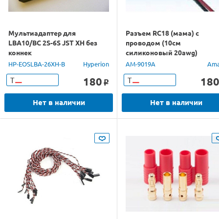
Мультиадаптер для
Разъем RC18 (мама) с
LBA10/BC 2S-6S JST XH без
проводом (10см
коннек
силиконовый 20awg)
HP-EOSLBA-26XH-B
Hyperion
AM-9019A
Ama
180
18
Т
Т
o
Нет в наличии
Нет в наличии