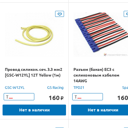
Провод силикон. сеч. 3.3 мм2
Разъем (банан) EC3 с
[GSC-W12YL] 12T Yellow (1м)
силиконовым кабелем
14AWG
GSC-W12YL
GS Racing
TPD21
Sp
160
16
Т
Т
o
Нет в наличии
Нет в наличии