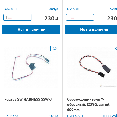
AM-XT60-T
Tamiya
NV-5810
nVis
230
23
Т
Т
o
Нет в наличии
Нет в наличии
Futaba SW HARNESS SSW-J
Сервоудлинитель Y-
образный, 22WG, витой,
600mm
LXH462J
Futaba
HWY600-1
HobbyWi