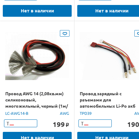
Нет в наличии
Нет в наличии
Провод AWG 14 (2,08кв.мм)
Провод зарядный с
силиконовый,
раъемами для
многожильный, черный (1м/
автомобильных Li-Po акб
п)
LC-AWG14-B
AWG
TPD39
A
199
19
Т
Т
o
Нет в наличии
Нет в наличии