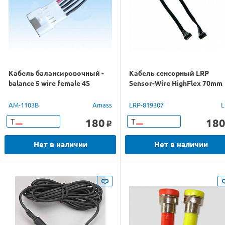
Кабель балансировочный -
Кабель сенсорный LRP
balance 5 wire female 4S
Sensor-Wire HighFlex 70mm
AM-1103B
Amass
LRP-819307
L
180
18
Т
Т
o
Нет в наличии
Нет в наличии