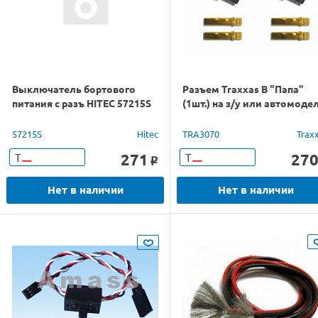
Выключатель бортового
Разъем Traxxas B "Папа"
питания с разъ HITEC 57215S
(1шт.) на з/у или автомоде
57215S
Hitec
TRA3070
Trax
271
27
Т
Т
o
Нет в наличии
Нет в наличии