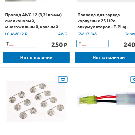
Провод AWG 12 (3,31кв.мм)
Провода для заряда
силиконовый,
корпусных 2S LiPo
многожильный, красный
аккумуляторов - T-Plug -
(1м)
банан 4 мм
LC-AWG12-R
AWG
GW-13-045
Goow
250
24
Т
Т
o
Нет в наличии
Нет в наличии