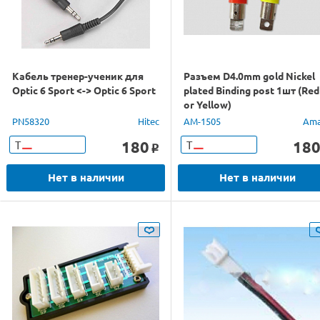
Кабель тренер-ученик для
Разъем D4.0mm gold Nickel
Optic 6 Sport <-> Optic 6 Sport
plated Binding post 1шт (Red
or Yellow)
PN58320
Hitec
AM-1505
Ama
180
18
Т
Т
o
Нет в наличии
Нет в наличии