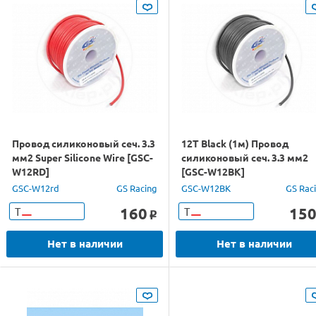
Провод силиконовый сеч. 3.3
12T Black (1м) Провод
мм2 Super Silicone Wire [GSC-
силиконовый сеч. 3.3 мм2
W12RD]
[GSC-W12BK]
GSC-W12rd
GS Racing
GSC-W12BK
GS Rac
160
15
Т
Т
o
Нет в наличии
Нет в наличии