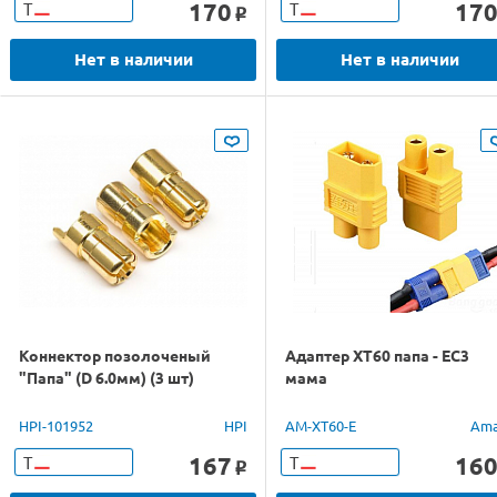
170
17
Т
Т
o
Нет в наличии
Нет в наличии
Коннектор позолоченый
Адаптер XT60 папа - EC3
"Папа" (D 6.0мм) (3 шт)
мама
HPI-101952
HPI
AM-XT60-E
Ama
167
16
Т
Т
o