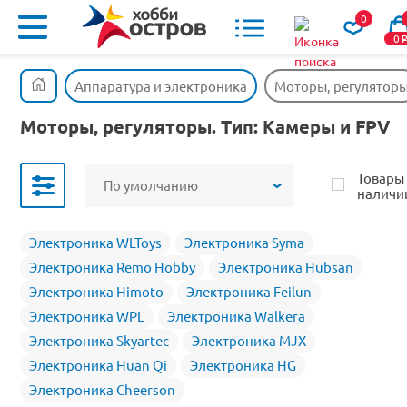
0
0
Аппаратура и электроника
Моторы, регулятор
Моторы, регуляторы. Тип: Камеры и FPV
Товары
По умолчанию
наличи
Электроника WLToys
Электроника Syma
Электроника Remo Hobby
Электроника Hubsan
Электроника Himoto
Электроника Feilun
Электроника WPL
Электроника Walkera
Электроника Skyartec
Электроника MJX
Электроника Huan Qi
Электроника HG
Электроника Cheerson