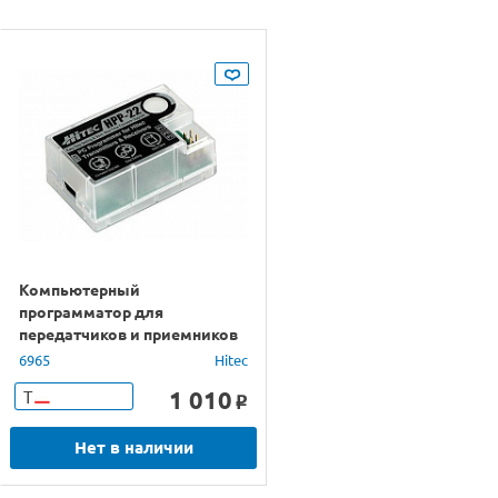
Компьютерный
программатор для
передатчиков и приемников
HITEC
6965
Hitec
1 010
Т
o
Нет в наличии