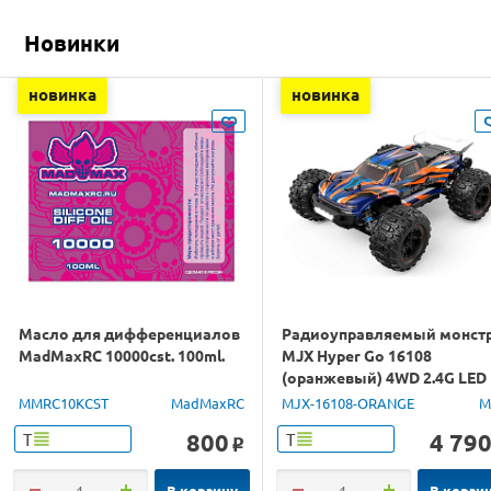
Новинки
новинка
новинка
Масло для дифференциалов
Радиоуправляемый монст
MadMaxRC 10000cst. 100ml.
MJX Hyper Go 16108
(оранжевый) 4WD 2.4G LED
1/16 RTR
MMRC10KCST
MadMaxRC
MJX-16108-ORANGE
M
800
4 79
Т
Т
o
В корзину
В корзи