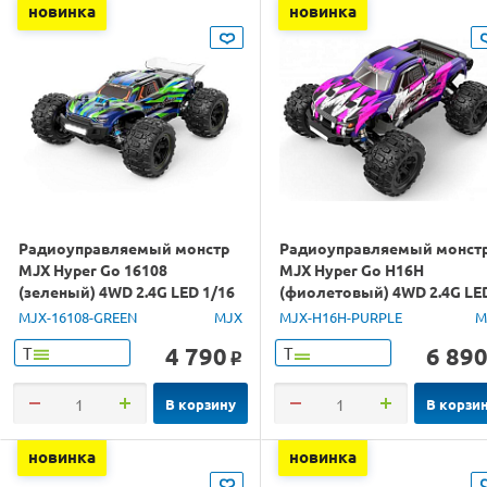
новинка
новинка
Радиоуправляемый монстр
Радиоуправляемый монст
MJX Hyper Go 16108
MJX Hyper Go H16H
(зеленый) 4WD 2.4G LED 1/16
(фиолетовый) 4WD 2.4G LE
RTR
GPS 1/16 RTR
MJX-16108-GREEN
MJX
MJX-H16H-PURPLE
M
4 790
6 89
Т
Т
o
В корзину
В корзи
новинка
новинка