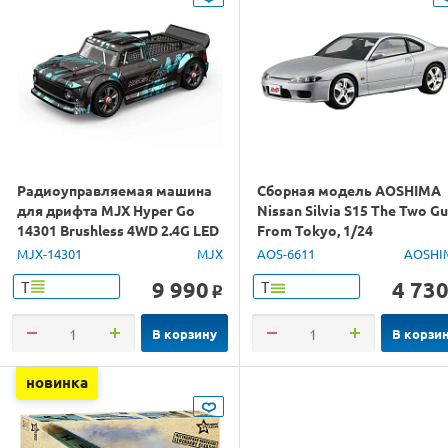
Радиоуправляемая машина
Сборная модель AOSHIMA
для дрифта MJX Hyper Go
Nissan Silvia S15 The Two G
14301 Brushless 4WD 2.4G LED
From Tokyo, 1/24
1/14 RTR
MJX-14301
MJX
AOS-6611
AOSHI
9 990
4 73
Т
Т
o
В корзину
В корзи
новинка