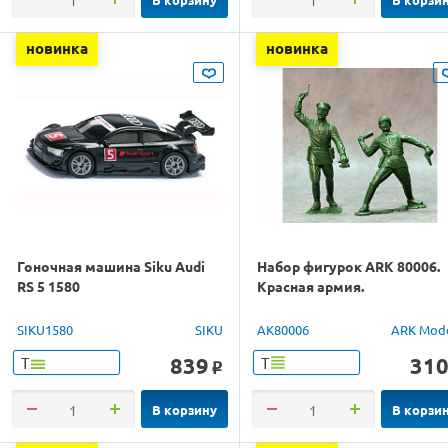
новинка
новинка
Гоночная машина Siku Audi
Набор фигурок ARK 80006.
RS 5 1580
Красная армия.
SIKU1580
SIKU
AK80006
ARK Mod
839
31
Т
Т
o
В корзину
В корзи