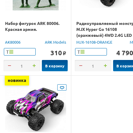
Набор фигурок ARK 80006.
Радиоуправляемый монст
Красная армия.
MJX Hyper Go 16108
(оранжевый) 4WD 2.4G LED
1/16 RTR
AK80006
ARK Models
MJX-16108-ORANGE
M
310
4 79
Т
Т
o
В корзину
В корзи
новинка