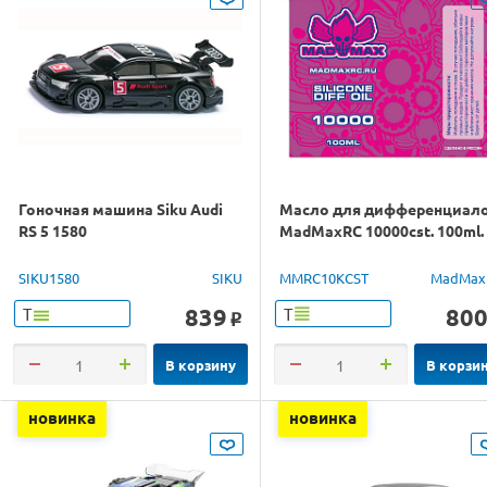
Гоночная машина Siku Audi
Масло для дифференциал
RS 5 1580
MadMaxRC 10000cst. 100ml.
SIKU1580
SIKU
MMRC10KCST
MadMax
839
80
Т
Т
o
В корзину
В корзи
новинка
новинка