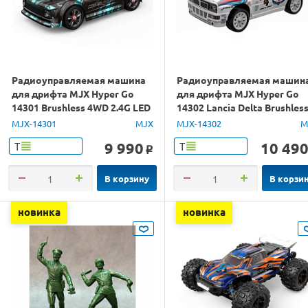
Радиоуправляемая машина
Радиоуправляемая машин
для дрифта MJX Hyper Go
для дрифта MJX Hyper Go
14301 Brushless 4WD 2.4G LED
14302 Lancia Delta Brushles
1/14 RTR
4WD 2.4G LED 1/14 RTR
MJX-14301
MJX
MJX-14302
M
9 990
10 49
Т
Т
o
В корзину
В корзи
новинка
новинка