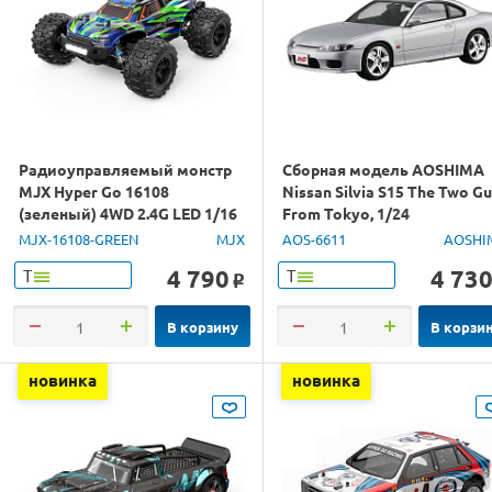
Радиоуправляемый монстр
Сборная модель AOSHIMA
MJX Hyper Go 16108
Nissan Silvia S15 The Two G
(зеленый) 4WD 2.4G LED 1/16
From Tokyo, 1/24
RTR
MJX-16108-GREEN
MJX
AOS-6611
AOSHI
4 790
4 73
Т
Т
o
В корзину
В корзи
новинка
новинка