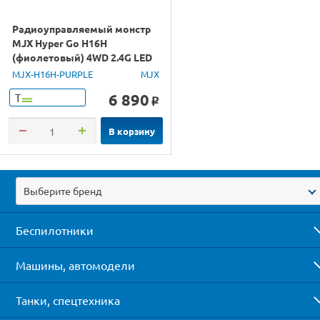
Радиоуправляемый монстр
MJX Hyper Go H16H
(фиолетовый) 4WD 2.4G LED
GPS 1/16 RTR
MJX-H16H-PURPLE
MJX
6 890
Т
o
В корзину
Выберите бренд
Беспилотники
Машины, автомодели
Танки, спецтехника