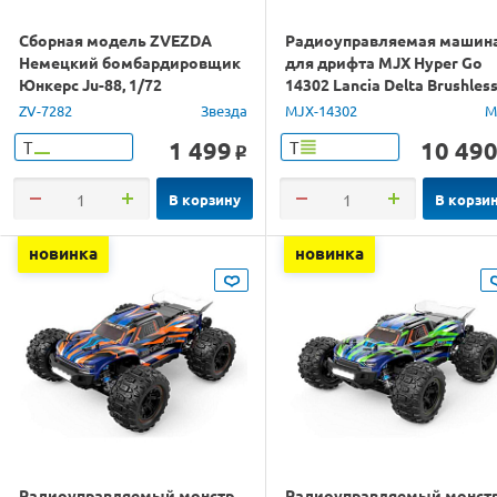
Сборная модель ZVEZDA
Радиоуправляемая машин
Немецкий бомбардировщик
для дрифта MJX Hyper Go
Юнкерс Ju-88, 1/72
14302 Lancia Delta Brushles
4WD 2.4G LED 1/14 RTR
ZV-7282
Звезда
MJX-14302
M
1 499
10 49
Т
Т
o
В корзину
В корзи
новинка
новинка
Радиоуправляемый монстр
Радиоуправляемый монст