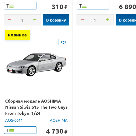
310
6 89
Т
Т
o
В корзину
В корзи
новинка
Сборная модель AOSHIMA
Nissan Silvia S15 The Two Guys
From Tokyo, 1/24
AOS-6611
AOSHIMA
4 730
Т
o