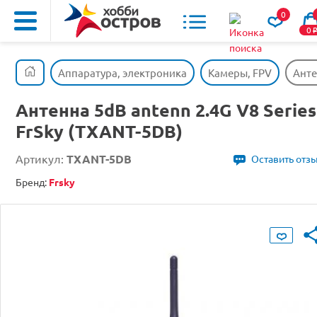
0
0
Аппаратура, электроника
Камеры, FPV
Анте
Антенна 5dB antenn 2.4G V8 Series
FrSky (TXANT-5DB)
Артикул:
TXANT-5DB
Оставить отз
Бренд:
Frsky