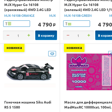
MJX Hyper Go 16108
MJX Hyper Go 16108
(оранжевый) 4WD 2.4G LED
(зеленый) 4WD 2.4G LED 1/
1/16 RTR
RTR
MJX-16108-ORANGE
MJX
MJX-16108-GREEN
M
4 790
4 79
Т
Т
o
В корзину
В корзи
новинка
новинка
Гоночная машина Siku Audi
Масло для дифференциал
RS 5 1580
MadMaxRC 10000cst. 100ml.