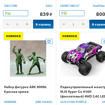
SIKU1580
SIKU
MMRC10KCST
MadMax
839
80
Т
Т
o
В корзину
В корзи
новинка
новинка
Набор фигурок ARK 80006.
Радиоуправляемый монст
Красная армия.
MJX Hyper Go H16H
(фиолетовый) 4WD 2.4G LE
GPS 1/16 RTR
AK80006
ARK Models
MJX-H16H-PURPLE
M