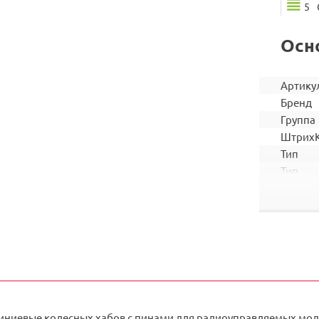
5
Осн
Артику
Бренд
Группа
Штрих
Тип
Тип
запчас
Подход
ниевые колесных хабов с пинами для радиоуправляемых мод