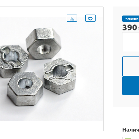
Рознична
390
Налич