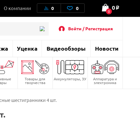
0
О компании
0
0
o
0
Войти / Регистрация
ажа
Уценка
Видеообзоры
Новости
тивные
Товары для
Аккумуляторы, ЗУ
Аппаратура и
вары
творчества
электроника
ные шестигранники 4 шт.
т.