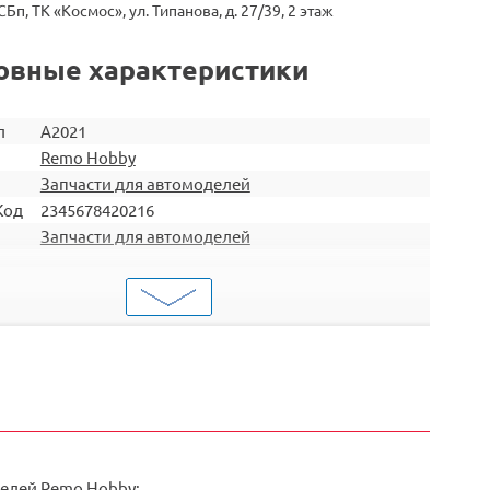
СБп, ТК «Космос», ул. Типанова, д. 27/39, 2 этаж
овные характеристики
л
A2021
Remo Hobby
Запчасти для автомоделей
Код
2345678420216
Запчасти для автомоделей
Детали трансмиссии
ти
RH8051 / RH8055 / RH8081 / RH8085 / RH1021 /
RH1025 / RH8025 / RH8035 / RH8036 / RH8065 /
ит
RH8066 / RH1071 / RH1072 / RH1631 / RH1621 /
RH1651
елей Remo Hobby: