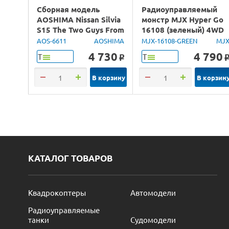
Сборная модель
Радиоуправляемый
AOSHIMA Nissan Silvia
монстр MJX Hyper Go
S15 The Two Guys From
16108 (зеленый) 4WD
Tokyo, 1/24
2.4G LED 1/16 RTR
AOS-6611
AOSHIMA
MJX-16108-GREEN
MJ
4 730
4 790
Т
Т
o
В корзину
В корзин
КАТАЛОГ ТОВАРОВ
Квадрокоптеры
Автомодели
Радиоуправляемые
танки
Судомодели