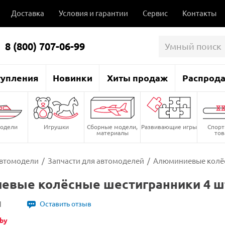
Доставка
Условия и гарантии
Сервис
Контакты
8 (800) 707-06-99
тупления
Новинки
Хиты продаж
Распрод
одели
Игрушки
Сборные модели,
Развивающие игры
Спор
материалы
то
втомодели
/
Запчасти для автомоделей
/
Алюминиевые колёс
вые колёсные шестигранники 4 ш
1
Оставить отзыв
by