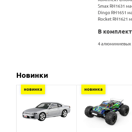
Smax RH1631 ма
Dingo RH1651 м
Rocket RH1621 м
В комплект
4 алюминиевых 
Новинки
новинка
новинка