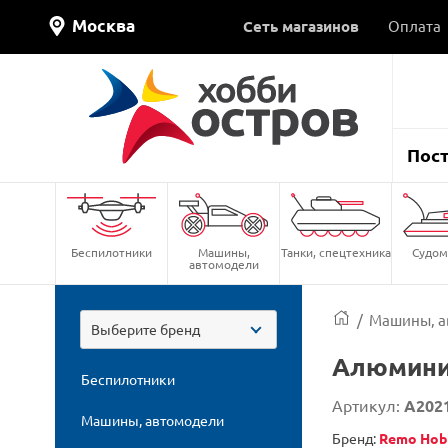
Москва
Сеть магазинов
Оплата
Пос
Беспилотники
Машины,
Танки, спецтехника
Судом
автомодели
/
Машины, а
Выберите бренд
Алюминие
Беспилотники
Артикул:
A202
Машины, автомодели
Бренд:
Remo Hob