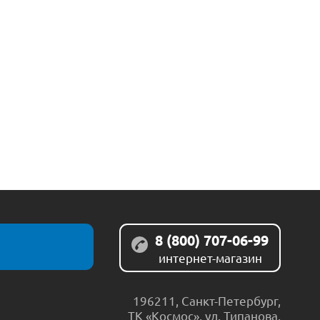
8 (800) 707-06-99
интернет-магазин
196211
,
Санкт-Петербург
,
ТК «Космос», ул. Типанова,