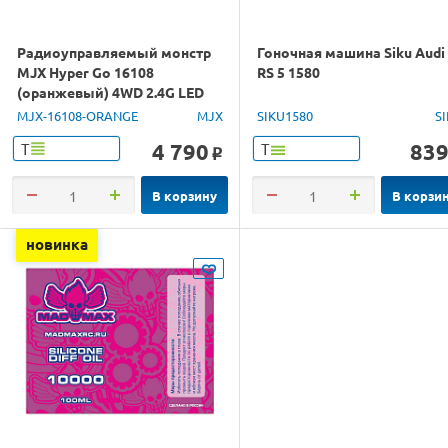
Радиоуправляемый монстр
Гоночная машина Siku Audi
MJX Hyper Go 16108
RS 5 1580
(оранжевый) 4WD 2.4G LED
1/16 RTR
MJX-16108-ORANGE
MJX
SIKU1580
S
4 790
83
Т
Т
o
В корзину
В корзи
новинка