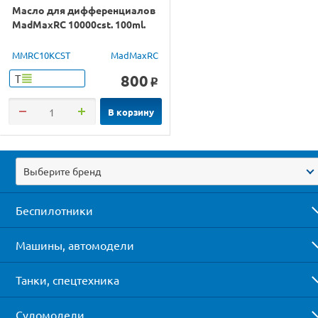
Масло для дифференциалов
MadMaxRC 10000cst. 100ml.
MMRC10KCST
MadMaxRC
800
Т
o
В корзину
Выберите бренд
Беспилотники
Машины, автомодели
Танки, спецтехника
Судомодели