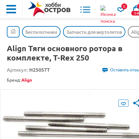
0
0
Беспилотники
Запчасти для вертолетов
Ali
Align Тяги основного ротора в
комплекте, T-Rex 250
Артикул:
H25057T
Оставить отз
Бренд:
Align