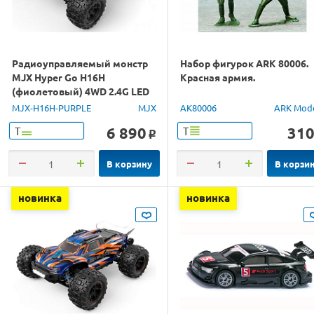
Радиоуправляемый монстр
Набор фигурок ARK 80006.
MJX Hyper Go H16H
Красная армия.
(фиолетовый) 4WD 2.4G LED
GPS 1/16 RTR
MJX-H16H-PURPLE
MJX
AK80006
ARK Mod
6 890
31
Т
Т
o
В корзину
В корзи
новинка
новинка