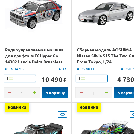
Радиоуправляемая машина
Сборная модель AOSHIMA
для дрифта MJX Hyper Go
Nissan Silvia S15 The Two G
14302 Lancia Delta Brushless
From Tokyo, 1/24
4WD 2.4G LED 1/14 RTR
MJX-14302
MJX
AOS-6611
AOSHI
10 490
4 73
Т
Т
o
В корзину
В корзи
новинка
новинка