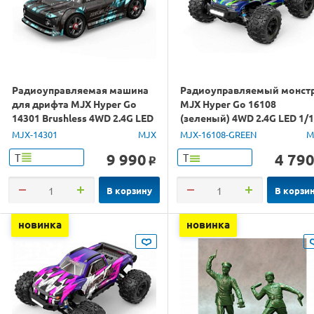
Радиоуправляемая машина
Радиоуправляемый монст
для дрифта MJX Hyper Go
MJX Hyper Go 16108
14301 Brushless 4WD 2.4G LED
(зеленый) 4WD 2.4G LED 1/
1/14 RTR
RTR
MJX-14301
MJX
MJX-16108-GREEN
M
9 990
4 79
Т
Т
o
В корзину
В корзи
новинка
новинка