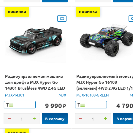
новинка
новинка
Радиоуправляемая машина
Радиоуправляемый монст
для дрифта MJX Hyper Go
MJX Hyper Go 16108
14301 Brushless 4WD 2.4G LED
(зеленый) 4WD 2.4G LED 1/
1/14 RTR
RTR
MJX-14301
MJX
MJX-16108-GREEN
M
9 990
4 79
Т
Т
o
В корзину
В корзи
новинка