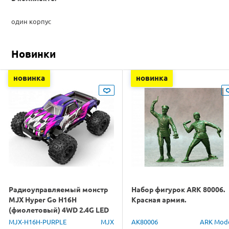
один корпус
Новинки
новинка
новинка
Радиоуправляемый монстр
Набор фигурок ARK 80006.
MJX Hyper Go H16H
Красная армия.
(фиолетовый) 4WD 2.4G LED
GPS 1/16 RTR
MJX-H16H-PURPLE
MJX
AK80006
ARK Mod