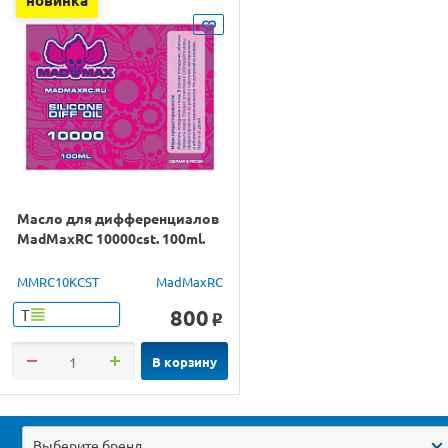
Масло для дифференциалов
MadMaxRC 10000cst. 100ml.
MMRC10KCST
MadMaxRC
800
Т
o
В корзину
Выберите бренд