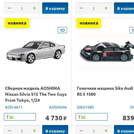
В корзину
В корзи
новинка
новинка
Сборная модель AOSHIMA
Гоночная машина Siku Audi
Nissan Silvia S15 The Two Guys
RS 5 1580
From Tokyo, 1/24
AOS-6611
AOSHIMA
SIKU1580
S
4 730
83
Т
Т
o
В корзину
В корзи