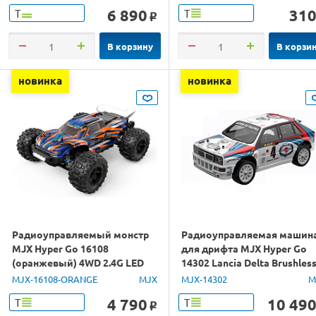
6 890
31
Т
Т
o
В корзину
В корзи
новинка
новинка
Радиоуправляемый монстр
Радиоуправляемая машин
MJX Hyper Go 16108
для дрифта MJX Hyper Go
(оранжевый) 4WD 2.4G LED
14302 Lancia Delta Brushles
1/16 RTR
4WD 2.4G LED 1/14 RTR
MJX-16108-ORANGE
MJX
MJX-14302
M
4 790
10 49
Т
Т
o