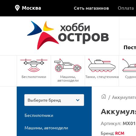
Москва
Сеть магазинов
Оплата
Пос
Беспилотники
Машины,
Танки, спецтехника
Судом
автомодели
/
Аккумулято
Выберите бренд
Аккумуля
Беспилотники
Артикул:
MX01
Машины, автомодели
Бренд:
RCM