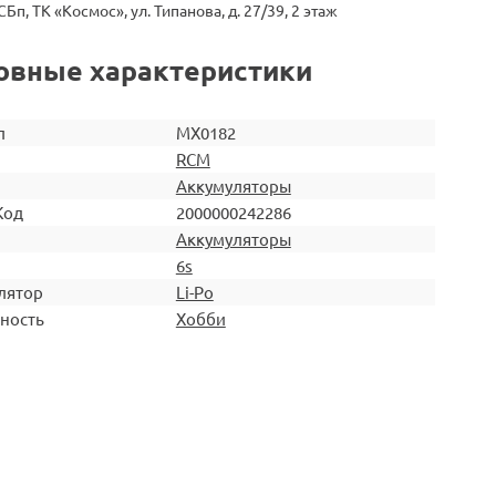
СБп, ТК «Космос», ул. Типанова, д. 27/39, 2 этаж
овные характеристики
л
MX0182
RCM
Аккумуляторы
Код
2000000242286
Аккумуляторы
6s
лятор
Li-Po
ность
Хобби