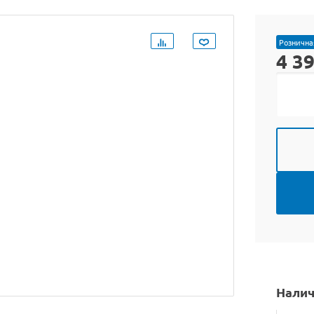
Рознична
4 3
Налич