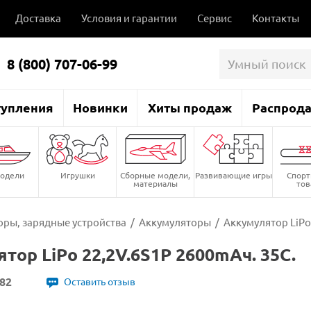
Доставка
Условия и гарантии
Сервис
Контакты
8 (800) 707-06-99
тупления
Новинки
Хиты продаж
Распрод
одели
Игрушки
Сборные модели,
Развивающие игры
Спор
материалы
то
ры, зарядные устройства
/
Аккумуляторы
/
Аккумулятор LiPo
тор LiPo 22,2V.6S1P 2600mAч. 35C.
82
Оставить отзыв