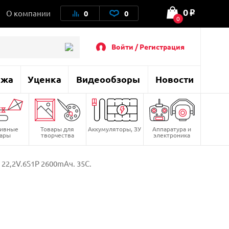
0
О компании
0
0
o
0
Войти / Регистрация
ажа
Уценка
Видеообзоры
Новости
тивные
Товары для
Аккумуляторы, ЗУ
Аппаратура и
вары
творчества
электроника
 22,2V.6S1P 2600mAч. 35C.