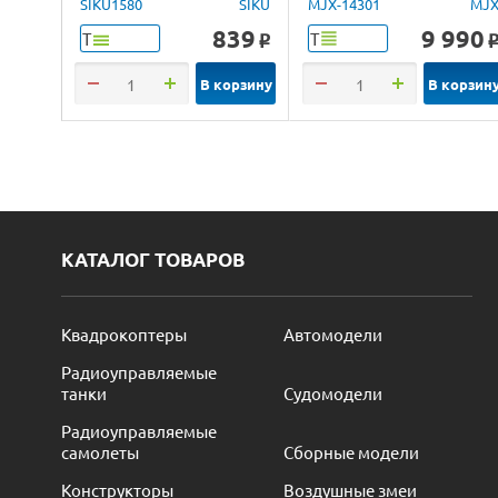
Brushless 4WD 2.4G
SIKU1580
SIKU
MJX-14301
MJ
LED 1/14 RTR
839
9 990
Т
Т
o
В корзину
В корзин
КАТАЛОГ ТОВАРОВ
Квадрокоптеры
Автомодели
Радиоуправляемые
танки
Судомодели
Радиоуправляемые
самолеты
Сборные модели
Конструкторы
Воздушные змеи