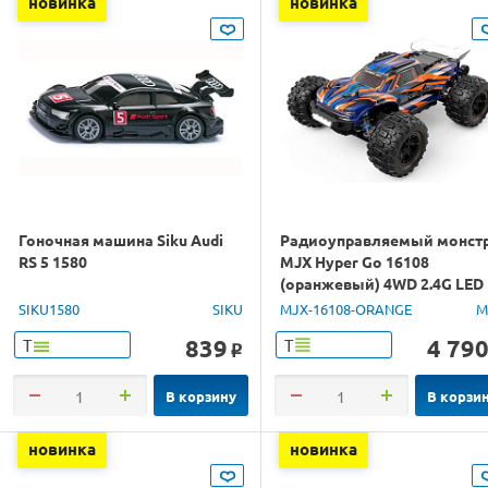
новинка
новинка
Гоночная машина Siku Audi
Радиоуправляемый монст
RS 5 1580
MJX Hyper Go 16108
(оранжевый) 4WD 2.4G LED
1/16 RTR
SIKU1580
SIKU
MJX-16108-ORANGE
M
839
4 79
Т
Т
o
В корзину
В корзи
новинка
новинка