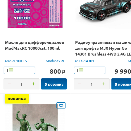
Масло для дифференциалов
Радиоуправляемая машин
MadMaxRC 10000cst. 100ml.
для дрифта MJX Hyper Go
14301 Brushless 4WD 2.4G L
1/14 RTR
MMRC10KCST
MadMaxRC
MJX-14301
M
800
9 99
Т
Т
o
В корзину
В корзи
новинка