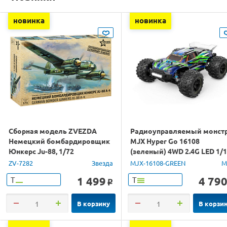
новинка
новинка
Сборная модель ZVEZDA
Радиоуправляемый монст
Немецкий бомбардировщик
MJX Hyper Go 16108
Юнкерс Ju-88, 1/72
(зеленый) 4WD 2.4G LED 1/
RTR
ZV-7282
Звезда
MJX-16108-GREEN
M
1 499
4 79
Т
Т
o
В корзину
В корзи