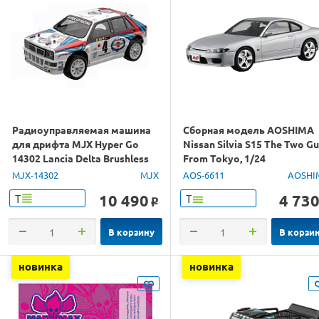
Радиоуправляемая машина
Сборная модель AOSHIMA
для дрифта MJX Hyper Go
Nissan Silvia S15 The Two G
14302 Lancia Delta Brushless
From Tokyo, 1/24
4WD 2.4G LED 1/14 RTR
MJX-14302
MJX
AOS-6611
AOSHI
10 490
4 73
Т
Т
o
В корзину
В корзи
новинка
новинка