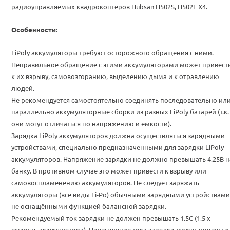
радиоуправляемых квадрокоптеров Hubsan H502S, H502E X4.
Особенности:
LiPoly аккумуляторы требуют осторожного обращения с ними.
Неправильное обращение с этими аккумуляторами может привест
к их взрыву, самовозгоранию, выделению дыма и к отравлению
людей.
Не рекомендуется самостоятельно соединять последовательно ил
параллельно аккумуляторные сборки из разных LiPoly батарей (т.к.
они могут отличаться по напряжению и емкости).
Зарядка LiPoly аккумуляторов должна осуществляться зарядными
устройствами, специально предназначенными для зарядки LiPoly
аккумуляторов. Напряжение зарядки не должно превышать 4.25В н
банку. В противном случае это может привести к взрыву или
самовоспламенению аккумуляторов. Не следует заряжать
аккумуляторы (все виды Li-Po) обычными зарядными устройствами
не оснащёнными функцией балансной зарядки.
Рекомендуемый ток зарядки не должен превышать 1.5С (1.5 х
емкость аккумулятора). Превышение тока зарядки может привести