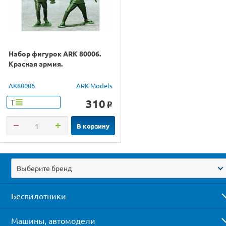
Набор фигурок ARK 80006.
Красная армия.
AK80006
ARK Models
310
Т
o
В корзину
Выберите бренд
Беспилотники
Машины, автомодели