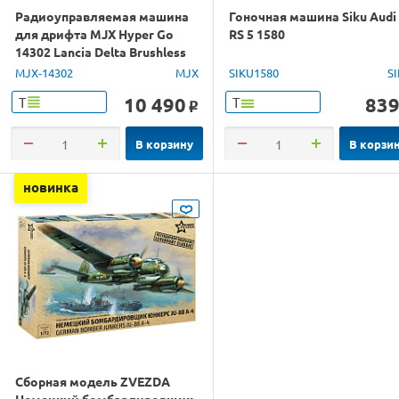
Радиоуправляемая машина
Гоночная машина Siku Audi
для дрифта MJX Hyper Go
RS 5 1580
14302 Lancia Delta Brushless
4WD 2.4G LED 1/14 RTR
MJX-14302
MJX
SIKU1580
S
10 490
83
Т
Т
o
В корзину
В корзи
новинка
Сборная модель ZVEZDA