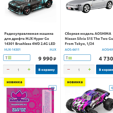
Радиоуправляемая машина
Сборная модель AOSHIMA
для дрифта MJX Hyper Go
Nissan Silvia S15 The Two G
14301 Brushless 4WD 2.4G LED
From Tokyo, 1/24
1/14 RTR
MJX-14301
MJX
AOS-6611
AOSHI
9 990
4 73
Т
Т
o
В корзину
В корзи
новинка
новинка