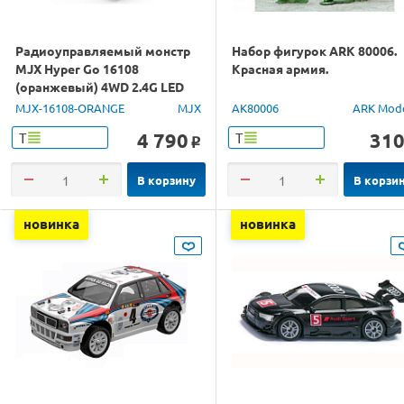
Радиоуправляемый монстр
Набор фигурок ARK 80006.
MJX Hyper Go 16108
Красная армия.
(оранжевый) 4WD 2.4G LED
1/16 RTR
MJX-16108-ORANGE
MJX
AK80006
ARK Mod
4 790
31
Т
Т
o
В корзину
В корзи
новинка
новинка