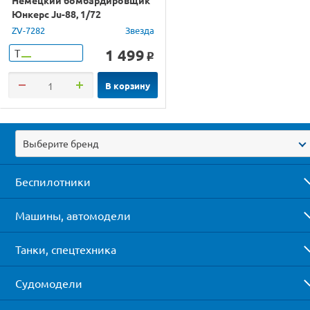
Немецкий бомбардировщик
Юнкерс Ju-88, 1/72
ZV-7282
Звезда
1 499
Т
o
В корзину
Выберите бренд
Беспилотники
Машины, автомодели
Танки, спецтехника
Судомодели