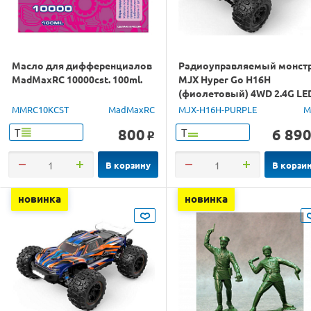
Масло для дифференциалов
Радиоуправляемый монст
MadMaxRC 10000cst. 100ml.
MJX Hyper Go H16H
(фиолетовый) 4WD 2.4G LE
GPS 1/16 RTR
MMRC10KCST
MadMaxRC
MJX-H16H-PURPLE
M
800
6 89
Т
Т
o
В корзину
В корзи
новинка
новинка