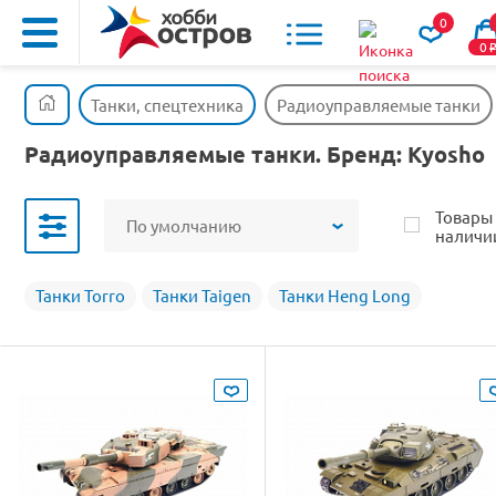
0
0
Танки, спецтехника
Радиоуправляемые танки
Радиоуправляемые танки. Бренд: Kyosho
Товары
По умолчанию
наличи
Танки Torro
Танки Taigen
Танки Heng Long