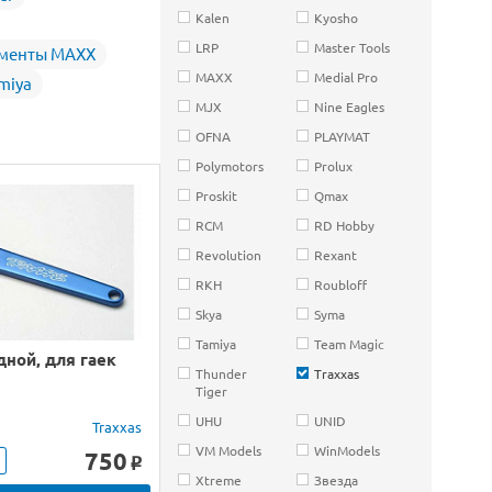
Kalen
Kyosho
LRP
Master Tools
менты MAXX
MAXX
Medial Pro
miya
MJX
Nine Eagles
OFNA
PLAYMAT
Polymotors
Prolux
Proskit
Qmax
RCM
RD Hobby
Revolution
Rexant
RKH
Roubloff
Skya
Syma
Tamiya
Team Magic
ной, для гаек
Thunder
Traxxas
Tiger
UHU
UNID
Traxxas
VM Models
WinModels
750
o
Xtreme
Звезда