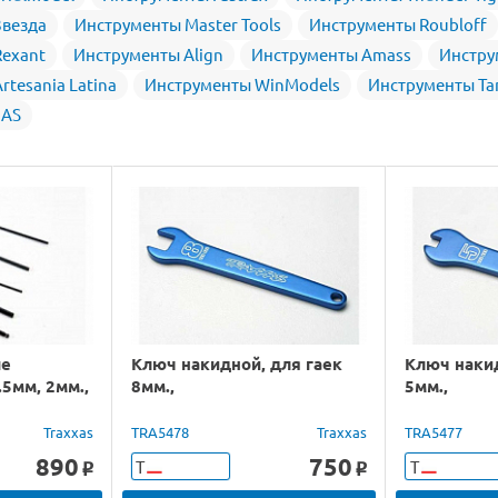
Звезда
Инструменты Master Tools
Инструменты Roubloff
exant
Инструменты Align
Инструменты Amass
Инстру
tesania Latina
Инструменты WinModels
Инструменты Ta
JAS
ые
Ключ накидной, для гаек
Ключ накид
5мм, 2мм.,
8мм.,
5мм.,
Traxxas
TRA5478
Traxxas
TRA5477
890
750
Т
Т
o
o