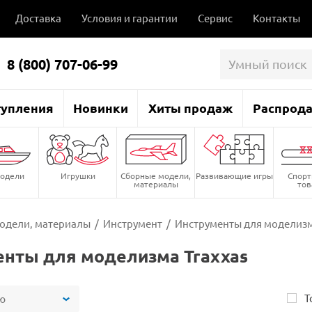
Доставка
Условия и гарантии
Сервис
Контакты
8 (800) 707-06-99
тупления
Новинки
Хиты продаж
Распрод
одели
Игрушки
Сборные модели,
Развивающие игры
Спор
материалы
то
одели, материалы
/
Инструмент
/
Инструменты для моделизм
нты для моделизма Traxxas
Т
ю