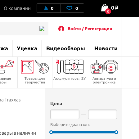
0
О компании
0
0
o
0
Войти / Регистрация
ажа
Уценка
Видеообзоры
Новости
тивные
Товары для
Аккумуляторы, ЗУ
Аппаратура и
вары
творчества
электроника
а Traxxas
Цена
Выберите диапазон:
овары в наличии