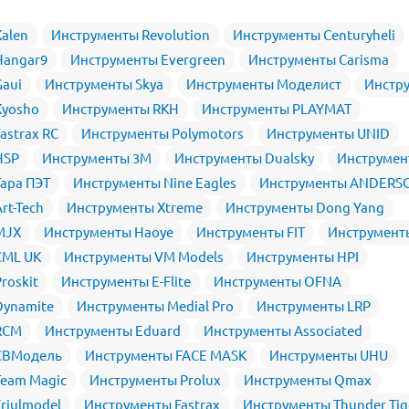
alen
Инструменты Revolution
Инструменты Centuryheli
Hangar9
Инструменты Evergreen
Инструменты Carisma
aui
Инструменты Skya
Инструменты Моделист
Инстр
Kyosho
Инструменты RKH
Инструменты PLAYMAT
astrax RC
Инструменты Polymotors
Инструменты UNID
HSP
Инструменты 3M
Инструменты Dualsky
Инструмен
ара ПЭТ
Инструменты Nine Eagles
Инструменты ANDERS
rt-Tech
Инструменты Xtreme
Инструменты Dong Yang
MJX
Инструменты Haoye
Инструменты FIT
Инструмент
CML UK
Инструменты VM Models
Инструменты HPI
roskit
Инструменты E-Flite
Инструменты OFNA
Dynamite
Инструменты Medial Pro
Инструменты LRP
RCM
Инструменты Eduard
Инструменты Associated
СВМодель
Инструменты FACE MASK
Инструменты UHU
eam Magic
Инструменты Prolux
Инструменты Qmax
riulmodel
Инструменты Fastrax
Инструменты Thunder Tig