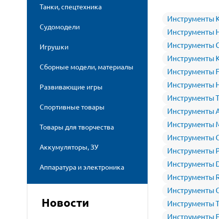
Танки, спецтехника
Инструменты K
Судомодели
Инструменты 
Инструменты G
Игрушки
Инструменты 
Сборные модели, материалы
Инструменты F
Инструменты 
Развивающие игры
Инструменты Т
Спортивные товары
Инструменты A
Инструменты 
Товары для творчества
Инструменты 
Аккумуляторы, ЗУ
Инструменты P
Инструменты 
Аппаратура и электроника
Инструменты 
Инструменты 
Новости
Инструменты T
Инструменты F