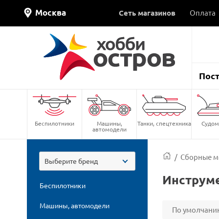
Москва
Сеть магазинов
Оплата
Пос
Беспилотники
Машины,
Танки, спецтехника
Судом
автомодели
/
Сборные м
Выберите бренд
Инструме
Беспилотники
Машины, автомодели
По умолчани