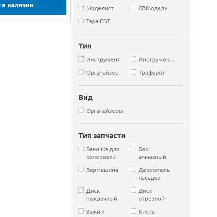
 в наличии
Моделист
СВМодель
Тара ПЭТ
Тип
Инструмент
Инструменты
Органайзер
Трафарет
Вид
Органайзеры
Тип запчасти
Баночка для
Бор
колеровки
алмазный
Бормашина
Держатель
насадок
Диск
Диск
наждачный
отрезной
Зажим
Кисть