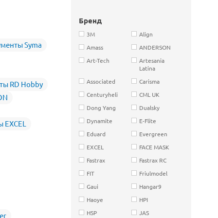
Бренд
3M
Align
ументы Syma
Amass
ANDERSON
Art-Tech
Artesania
Latina
Associated
Carisma
ты RD Hobby
Centuryheli
CML UK
ON
Dong Yang
Dualsky
Dynamite
E-Flite
ы EXCEL
Eduard
Evergreen
EXCEL
FACE MASK
Fastrax
Fastrax RC
FIT
Friulmodel
Gaui
Hangar9
Haoye
HPI
HSP
JAS
er