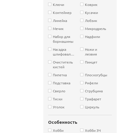
Ключи
Коврик
Контейнер
Кусачки
Линейка
Лобзик
Мечик
Микродрель
Набор для
Надфили
бормашины
Насадка
Ножи и
шлифовальная
лезвия
Очиститель
Пинцет
кистей
Пипетка
Плоскогубцы
Подставка
Рифели
Сверло
Струбцина
Тиски
Трафарет
Уголок
Циркуль
Особенность
Хобби
Хобби ЗЧ