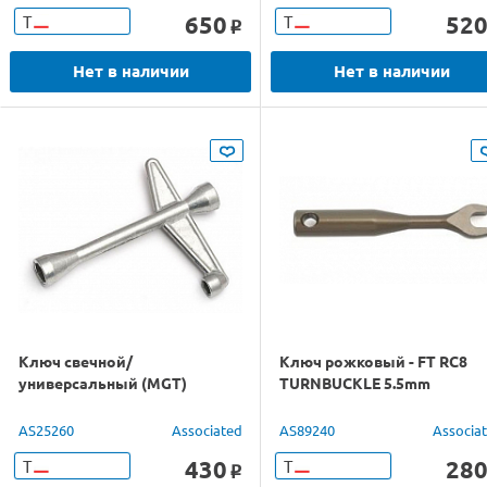
650
52
Т
Т
o
Нет в наличии
Нет в наличии
Ключ свечной/
Ключ рожковый - FT RC8
универсальный (MGT)
TURNBUCKLE 5.5mm
AS25260
Associated
AS89240
Associa
430
28
Т
Т
o