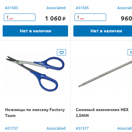
AS1503
Associated
AS1505
Associa
1 060
96
Т
Т
o
Нет в наличии
Нет в наличии
Ножницы по лексану Factory
Сменный наконечник НЕХ
Team
2.5MM
AS1737
Associated
AS1577
Associa