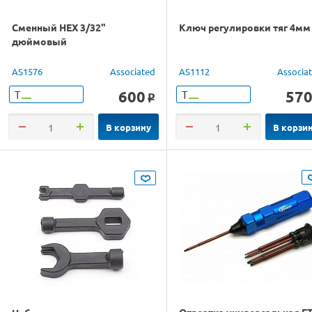
Сменный НЕХ 3/32"
Ключ регулировки тяг 4мм
дюймовый
AS1576
Associated
AS1112
Associa
600
57
Т
Т
o
В корзину
В корзи