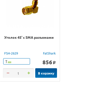
Уголок 45' с SMA разъемами
FSH-2629
FatShark
856
Т
o
В корзину